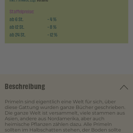
inkl. 7 % MwSt. zzgl.
Versand
Staffelpreise:
ab
6
St.
-
4
%
ab
12
St.
-
8
%
ab
24
St.
-
12
%
Beschreibung
Primeln sind eigentlich eine Welt für sich, über
diese Gattung wurden ganze Bücher geschrieben.
Die ganze Welt ist versammelt, viele stammen aus
Asien, andere aus Nordamerika, aber auch
heimische Pflanzen zählen dazu. Alle Primeln
sollten im Halbschatten stehen, der Boden sollte