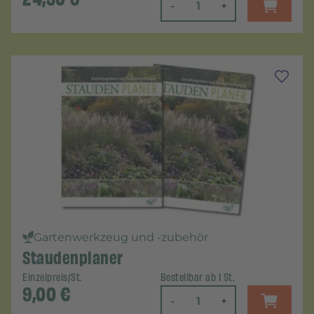
-
+
Gartenwerkzeug und -zubehör
Staudenplaner
Einzelpreis/St.
Bestellbar ab 1 St.
9,00
€
-
+