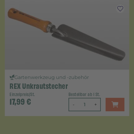
Gartenwerkzeug und -zubehör
REX Unkrautstecher
Einzelpreis/St.
Bestellbar ab 1 St.
17,99
€
-
+