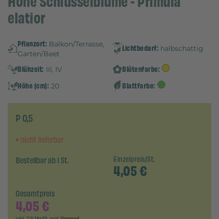
Hohe Schlüsselblume - Primula
elatior
Pflanzort:
Balkon/Terrasse,
Lichtbedarf:
halbschattig
Garten/Beet
Blühzeit:
Blütenfarbe:
III, IV
Höhe (cm):
Blattfarbe:
20
P 0,5
nicht lieferbar
Bestellbar ab 1 St.
Einzelpreis/St.
4,05
€
Gesamtpreis
4,05
€