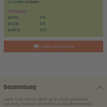
inkl. 7 % MwSt. zzgl.
Versand
Staffelpreise:
ab
6
St.
-
4
%
ab
12
St.
-
8
%
ab
24
St.
-
12
%
In den Warenkorb
Beschreibung
weiß, V-VI, 40 cm, Blatt grün, weiß gerandet,
schattig, trocken bis mittel, ausläufertreibend,