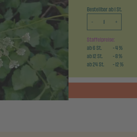
Bestellbar ab 1 St.
-
+
Staffelpreise:
ab
6
St.
-
4
%
ab
12
St.
-
8
%
ab
24
St.
-
12
%