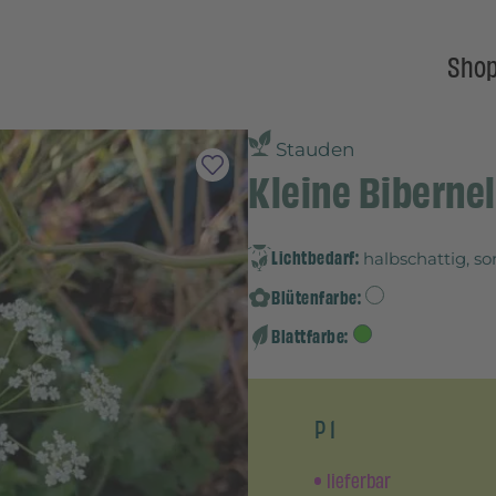
Sho
Stauden
Kleine Bibernel
Lichtbedarf:
halbschattig, s
Blütenfarbe:
Blattfarbe:
P 1
lieferbar