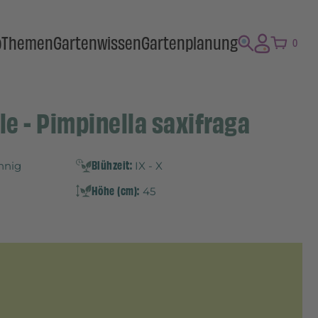
p
Themen
Gartenwissen
Gartenplanung
0
le - Pimpinella saxifraga
Blühzeit:
onnig
IX - X
Höhe (cm):
45