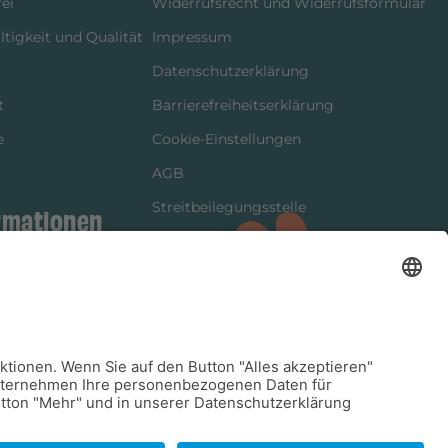
ei
Widerrufsrecht und Widerrufsformular
tigkeit und Qualität
Impressum
Datenschutzerklärung
t
Barrierefreiheitserklärung
e
Cookie-Einstellungen
AGB
Streitbeilegungsstelle
rmationen
Vertrag widerrufen
ung
tter
kung
dinformationen
arkeit/Verträglichkeit