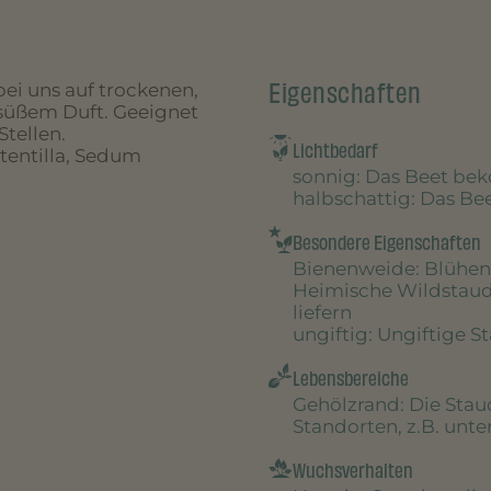
Eigenschaften
bei uns auf trockenen,
süßem Duft. Geeignet
Stellen.
Lichtbedarf
tentilla, Sedum
sonnig
: Das Beet be
halbschattig
: Das B
Besondere Eigenschaften
Bienenweide
: Blühen
Heimische Wildstau
liefern
ungiftig
: Ungiftige S
Lebensbereiche
Gehölzrand
: Die Sta
Standorten, z.B. unt
Wuchsverhalten