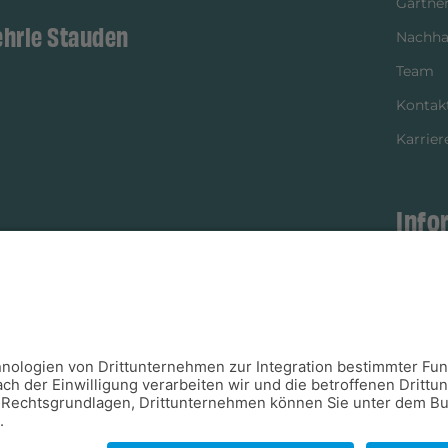
Gärtner
ehrle Stauden
Nachhal
Team
Kontak
Karrier
Info
istikpartner
Bezahl
Newsle
Verpac
Versan
Verfügb