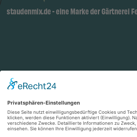
staudenmix.de - eine Marke der Gärtnerei F
Zahlungsarten
Log
Vorkasse
Rechnung