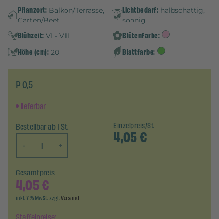
Pflanzort:
Lichtbedarf:
Balkon/Terrasse,
halbschattig,
Garten/Beet
sonnig
Blühzeit:
Blütenfarbe:
VI - VIII
Höhe (cm):
Blattfarbe:
20
P 0,5
lieferbar
Bestellbar ab 1 St.
Einzelpreis/St.
4,05
€
-
+
Gesamtpreis
4,05
€
inkl. 7 % MwSt. zzgl.
Versand
Staffelpreise: