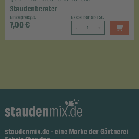
Staudenberater
Einzelpreis/St.
Bestellbar ab 1 St.
7,00
€
-
+
staudenmix.de - eine Marke der Gärtnerei