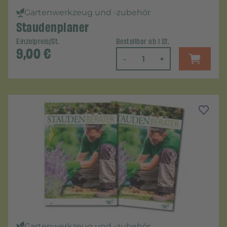
Gartenwerkzeug und -zubehör
Staudenplaner
Einzelpreis/St.
Bestellbar ab 1 St.
9,00
€
-
+
Gartenwerkzeug und -zubehör