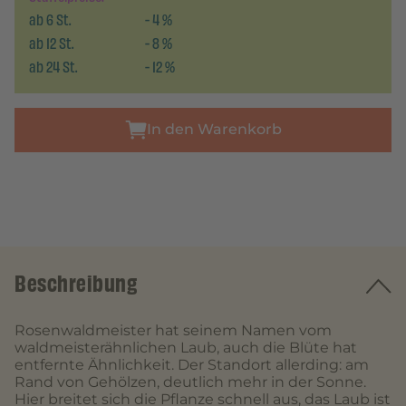
ab
6
St.
-
4
%
ab
12
St.
-
8
%
ab
24
St.
-
12
%
In den Warenkorb
Beschreibung
Rosenwaldmeister hat seinem Namen vom
waldmeisterähnlichen Laub, auch die Blüte hat
entfernte Ähnlichkeit. Der Standort allerding: am
Rand von Gehölzen, deutlich mehr in der Sonne.
Hier breitet sich die Pflanze schnell aus, das Laub ist