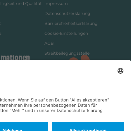
tigkeit und Qualität
Impressum
Datenschutzerklärung
t
Barrierefreiheitserklärung
e
Cookie-Einstellungen
AGB
Streitbeilegungsstelle
rmationen
Vertrag widerrufen
ung
tter
kung
dinformationen
arkeit/Verträglichkeit