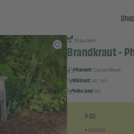
Sho
Stauden
Brandkraut - P
Pflanzort:
Garten/Beet
Blühzeit:
VII, VIII
Höhe (cm):
80
P 0,5
lieferbar