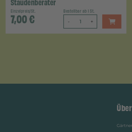
Staudenberater
Einzelpreis/St.
Bestellbar ab 1 St.
7,00
€
-
+
Über
Gärtner