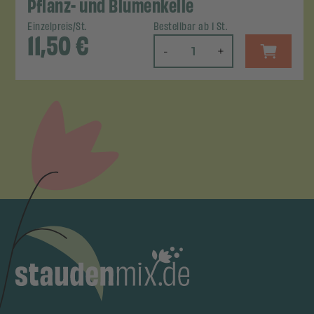
Pflanz- und Blumenkelle
Einzelpreis/St.
Bestellbar ab 1 St.
11,50
€
-
+