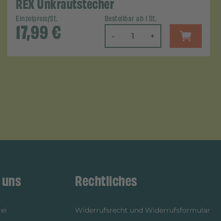
REX Unkrautstecher
Einzelpreis/St.
Bestellbar ab 1 St.
17,99
€
-
+
 uns
Rechtliches
ei
Widerrufsrecht und Widerrufsformular