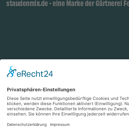
staudenmix.de - eine Marke der Gärtnerei F
Zahlungsarten
Log
Vorkasse
Rechnung