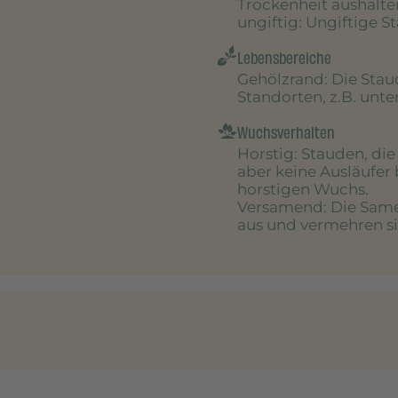
Trockenheit aushalte
ungiftig
: Ungiftige S
Lebensbereiche
Gehölzrand
: Die Sta
Standorten, z.B. unt
Wuchsverhalten
Horstig
: Stauden, di
aber keine Ausläufer 
horstigen Wuchs.
Versamend
: Die Sam
aus und vermehren sic