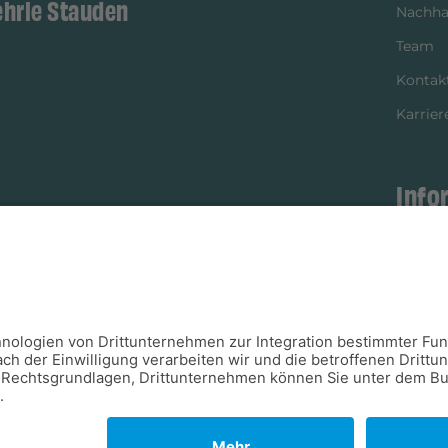
ehrle Stauden
Nachhal
Team
Kontak
Karrier
Info
istikpartner
Bezahl
Newsle
Verpac
Versan
Verfügb