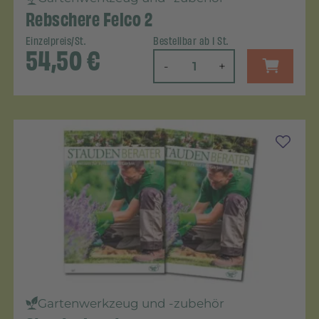
Rebschere Felco 2
Einzelpreis/St.
Bestellbar ab 1 St.
54,50
€
-
+
Gartenwerkzeug und -zubehör