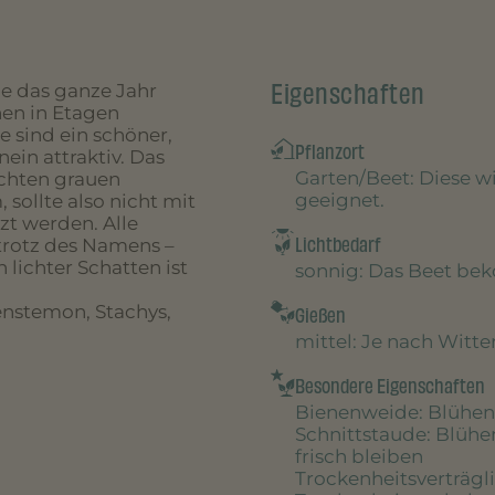
Eigenschaften
ie das ganze Jahr
nen in Etagen
 sind ein schöner,
Pflanzort
ein attraktiv. Das
Garten/Beet
: Diese 
ichten grauen
geeignet.
sollte also nicht mit
 werden. Alle
Lichtbedarf
trotz des Namens –
 lichter Schatten ist
sonnig
: Das Beet be
enstemon, Stachys,
Gießen
mittel
: Je nach Witt
Besondere Eigenschaften
Bienenweide
: Blühen
Schnittstaude
: Blühe
frisch bleiben
Trockenheitsverträgl