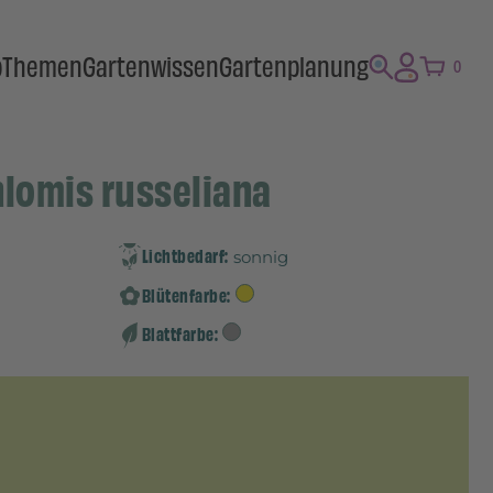
p
Themen
Gartenwissen
Gartenplanung
0
hlomis russeliana
Lichtbedarf:
sonnig
Blütenfarbe:
Blattfarbe: