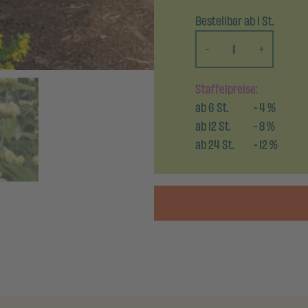
Bestellbar ab 1 St.
-
+
Staffelpreise:
ab
6
St.
-
4
%
ab
12
St.
-
8
%
ab
24
St.
-
12
%