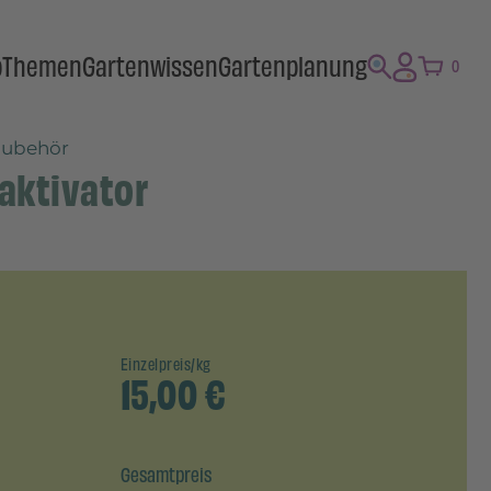
p
Themen
Gartenwissen
Gartenplanung
0
zubehör
aktivator
Einzelpreis/kg
15,00
€
Gesamtpreis