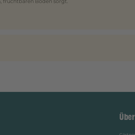
, fruchtbaren Boden sorgt.
Über
Gärtner