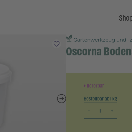
Sho
Gartenwerkzeug und -
Oscorna Boden
lieferbar
Bestellbar ab 1 kg
-
+