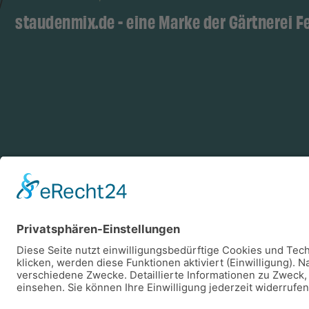
staudenmix.de - eine Marke der Gärtnerei F
Zahlungsarten
Log
Vorkasse
Rechnung