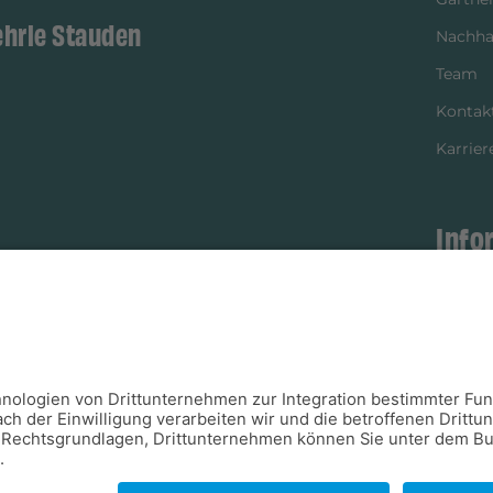
ehrle Stauden
Nachhal
Team
Kontak
Karrier
Info
istikpartner
Bezahl
Newsle
Verpac
Versan
Verfügb