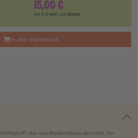
15,00
€
inkl. 19 % MwSt. zzgl.
Versand
In den Warenkorb
lfsstoff, der das Bodenleben aktiviert, für