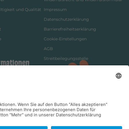
tigkeit und Qualität
Impressum
Datenschutzerklärung
t
Barrierefreiheitserklärung
e
Cookie-Einstellungen
AGB
Streitbeilegungsstelle
rmationen
Vertrag widerrufen
ung
tter
kung
dinformationen
arkeit/Verträglichkeit