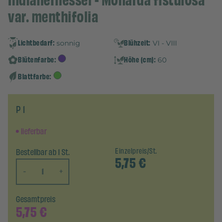
Indianernessel - Monarda fistulosa
var. menthifolia
Lichtbedarf:
Blühzeit:
sonnig
VI - VIII
Blütenfarbe:
Höhe (cm):
60
Blattfarbe:
P 1
lieferbar
Bestellbar ab 1 St.
Einzelpreis/St.
5,75
€
-
+
Gesamtpreis
5,75
€