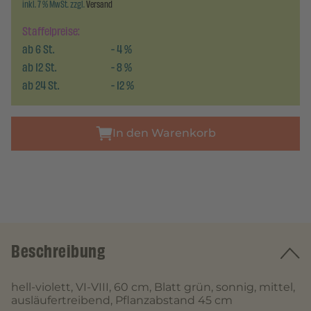
inkl. 7 % MwSt. zzgl.
Versand
Staffelpreise:
ab
6
St.
-
4
%
ab
12
St.
-
8
%
ab
24
St.
-
12
%
In den Warenkorb
Beschreibung
hell-violett, VI-VIII, 60 cm, Blatt grün, sonnig, mittel,
ausläufertreibend, Pflanzabstand 45 cm