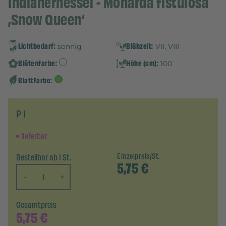
Indianernessel - Monarda fistulosa
‚Snow Queen‘
Lichtbedarf:
Blühzeit:
sonnig
VII, VIII
Blütenfarbe:
Höhe (cm):
100
Blattfarbe:
P 1
lieferbar
Bestellbar ab 1 St.
Einzelpreis/St.
5,75
€
-
+
Gesamtpreis
5,75
€