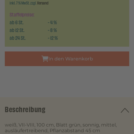
inkl. 7 % MwSt. zzgl.
Versand
Staffelpreise:
ab
6
St.
-
4
%
ab
12
St.
-
8
%
ab
24
St.
-
12
%
In den Warenkorb
Beschreibung
weiß, VII-VIII, 100 cm, Blatt grün, sonnig, mittel,
ausläufertreibend, Pflanzabstand 45 cm