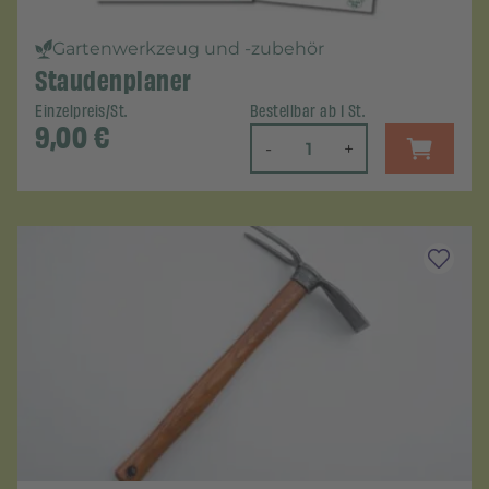
Gartenwerkzeug und -zubehör
Staudenplaner
Einzelpreis/St.
Bestellbar ab 1 St.
9,00
€
-
+