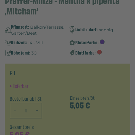
Pfeffer-Minze - Mentha x piperita
‚Mitcham‘
Pflanzort:
Balkon/Terrasse,
Lichtbedarf:
sonnig
Garten/Beet
Blühzeit:
Blütenfarbe:
IX - VIII
Höhe (cm):
Blattfarbe:
30
P 1
lieferbar
Bestellbar ab 1 St.
Einzelpreis/St.
5,05
€
-
+
Gesamtpreis