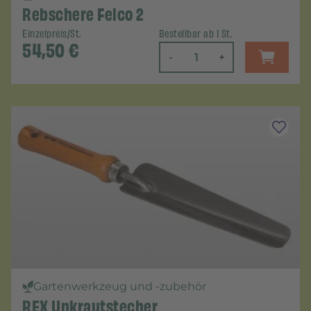
Rebschere Felco 2
Einzelpreis/St.
Bestellbar ab 1 St.
54,50
€
-
+
Gartenwerkzeug und -zubehör
REX Unkrautstecher