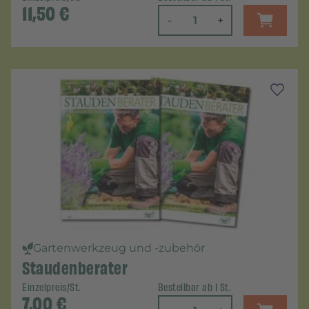
11,50
€
-
+
Gartenwerkzeug und -zubehör
Staudenberater
Einzelpreis/St.
Bestellbar ab 1 St.
7,00
€