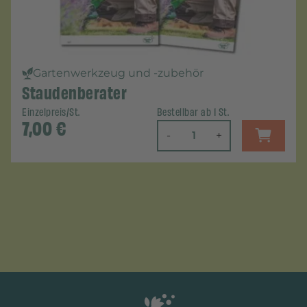
Gartenwerkzeug und -zubehör
Staudenberater
Einzelpreis/St.
Bestellbar ab 1 St.
7,00
€
-
+