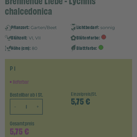
Brennende Liebe - Lychnis
chalcedonica
Pflanzort:
Lichtbedarf:
Garten/Beet
sonnig
Blühzeit:
Blütenfarbe:
VI, VII
Höhe (cm):
Blattfarbe:
80
P 1
lieferbar
Bestellbar ab 1 St.
Einzelpreis/St.
5,75
€
-
+
Gesamtpreis
5,75
€