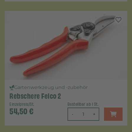
Gartenwerkzeug und -zubehör
Rebschere Felco 2
Einzelpreis/St.
Bestellbar ab 1 St.
54,50
€
-
+