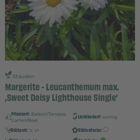
Stauden
Margerite - Leucanthemum max.
‚Sweet Daisy Lighthouse Single‘
Pflanzort:
Balkon/Terrasse,
Lichtbedarf:
sonnig
Garten/Beet
Blühzeit:
Blütenfarbe:
V, VI