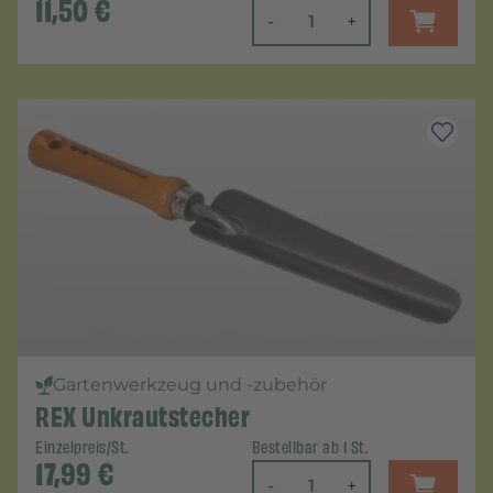
11,50
€
-
+
Gartenwerkzeug und -zubehör
REX Unkrautstecher
Einzelpreis/St.
Bestellbar ab 1 St.
17,99
€
-
+