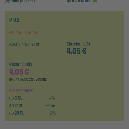
Höhe (cm):
Blattfarbe:
50
P 0,5
nicht lieferbar
Bestellbar ab 1 St.
Einzelpreis/St.
4,05
€
Gesamtpreis
4,05
€
inkl. 7 % MwSt. zzgl.
Versand
Staffelpreise:
ab
6
St.
-
4
%
ab
12
St.
-
8
%
ab
24
St.
-
12
%