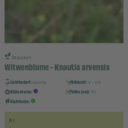
Stauden
Witwenblume - Knautia arvensis
Lichtbedarf:
Blühzeit:
sonnig
V - VIII
Blütenfarbe:
Höhe (cm):
70
Blattfarbe:
P 1