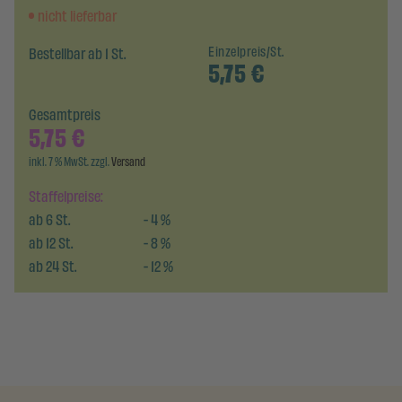
nicht lieferbar
Bestellbar ab 1 St.
Einzelpreis/St.
5,75
€
Gesamtpreis
5,75
€
inkl. 7 % MwSt. zzgl.
Versand
Staffelpreise:
ab
6
St.
-
4
%
ab
12
St.
-
8
%
ab
24
St.
-
12
%