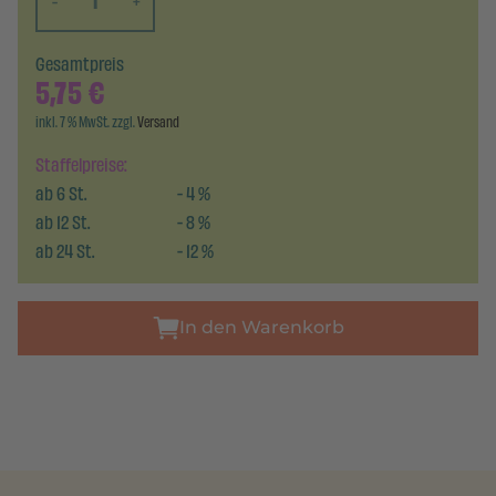
-
+
Gesamtpreis
5,75
€
inkl. 7 % MwSt. zzgl.
Versand
Staffelpreise:
ab
6
St.
-
4
%
ab
12
St.
-
8
%
ab
24
St.
-
12
%
In den Warenkorb