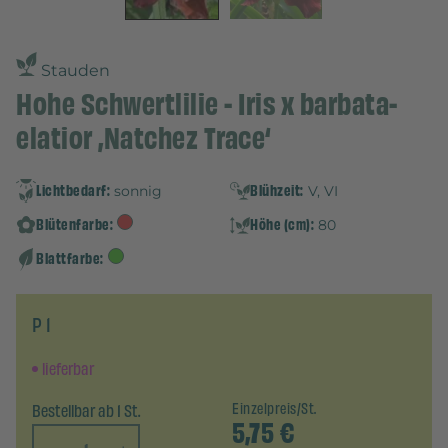
Stauden
Hohe Schwertlilie - Iris x barbata-
elatior ‚Natchez Trace‘
Lichtbedarf:
Blühzeit:
sonnig
V, VI
Blütenfarbe:
Höhe (cm):
80
Blattfarbe:
P 1
lieferbar
Bestellbar ab 1 St.
Einzelpreis/St.
5,75
€