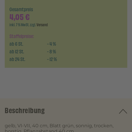
Gesamtpreis
4,05
€
inkl. 7 % MwSt. zzgl.
Versand
Staffelpreise:
ab
6
St.
-
4
%
ab
12
St.
-
8
%
ab
24
St.
-
12
%
Beschreibung
gelb, VI-VII, 40 cm, Blatt grün, sonnig, trocken,
horstig, Pflanzabstand 40 cm