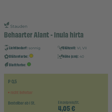
Stauden
Behaarter Alant - Inula hirta
Lichtbedarf:
Blühzeit:
sonnig
VI, VII
Blütenfarbe:
Höhe (cm):
40
Blattfarbe:
P 0,5
nicht lieferbar
Bestellbar ab 1 St.
Einzelpreis/St.
4,05
€