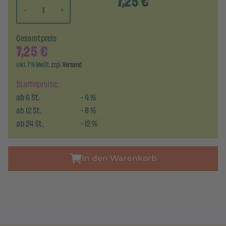
7,25
€
-
+
Gesamtpreis
7,25
€
inkl. 7 % MwSt. zzgl.
Versand
Staffelpreise:
ab
6
St.
-
4
%
ab
12
St.
-
8
%
ab
24
St.
-
12
%
In den Warenkorb