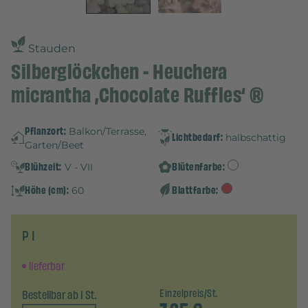
Stauden
Silberglöckchen - Heuchera
micrantha ‚Chocolate Ruffles‘ ®
Pflanzort:
Balkon/Terrasse,
Lichtbedarf:
halbschattig
Garten/Beet
Blühzeit:
Blütenfarbe:
V - VII
Höhe (cm):
Blattfarbe:
60
P 1
lieferbar
Bestellbar ab 1 St.
Einzelpreis/St.