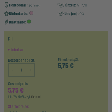
Lichtbedarf:
Blühzeit:
sonnig
VI, VII
Blütenfarbe:
Höhe (cm):
90
Blattfarbe:
P 1
lieferbar
Bestellbar ab 1 St.
Einzelpreis/St.
5,75
€
-
+
Gesamtpreis
5,75
€
inkl. 7 % MwSt. zzgl.
Versand
Staffelpreise: