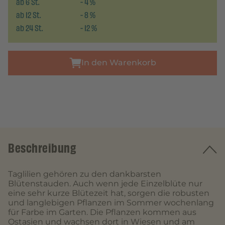
ab
6
St.
-
4
%
ab
12
St.
-
8
%
ab
24
St.
-
12
%
In den Warenkorb
Beschreibung
Taglilien gehören zu den dankbarsten
Blütenstauden. Auch wenn jede Einzelblüte nur
eine sehr kurze Blütezeit hat, sorgen die robusten
und langlebigen Pflanzen im Sommer wochenlang
für Farbe im Garten. Die Pflanzen kommen aus
Ostasien und wachsen dort in Wiesen und am