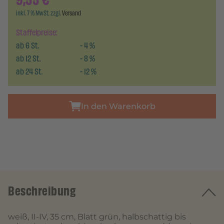
9,55
€
inkl. 7 % MwSt. zzgl.
Versand
Staffelpreise:
ab
6
St.
-
4
%
ab
12
St.
-
8
%
ab
24
St.
-
12
%
In den Warenkorb
Beschreibung
weiß, II-IV, 35 cm, Blatt grün, halbschattig bis