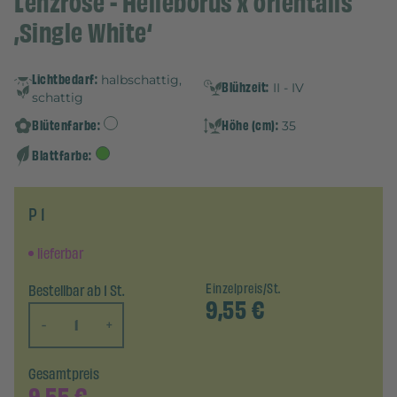
Lenzrose - Helleborus x orientalis
‚Single White‘
Lichtbedarf:
halbschattig,
Blühzeit:
II - IV
schattig
Blütenfarbe:
Höhe (cm):
35
Blattfarbe:
P 1
lieferbar
Bestellbar ab 1 St.
Einzelpreis/St.
9,55
€
-
+
Gesamtpreis