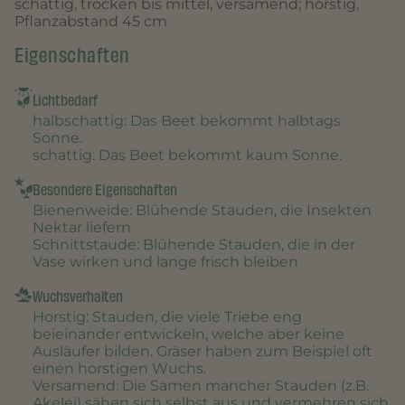
schattig, trocken bis mittel, versamend; horstig,
Pflanzabstand 45 cm
Eigenschaften
Lichtbedarf
halbschattig
: Das Beet bekommt halbtags
Sonne.
schattig
: Das Beet bekommt kaum Sonne.
Besondere Eigenschaften
Bienenweide
: Blühende Stauden, die Insekten
Nektar liefern
Schnittstaude
: Blühende Stauden, die in der
Vase wirken und lange frisch bleiben
Wuchsverhalten
Horstig
: Stauden, die viele Triebe eng
beieinander entwickeln, welche aber keine
Ausläufer bilden. Gräser haben zum Beispiel oft
einen horstigen Wuchs.
Versamend
: Die Samen mancher Stauden (z.B.
Akelei) sähen sich selbst aus und vermehren sich