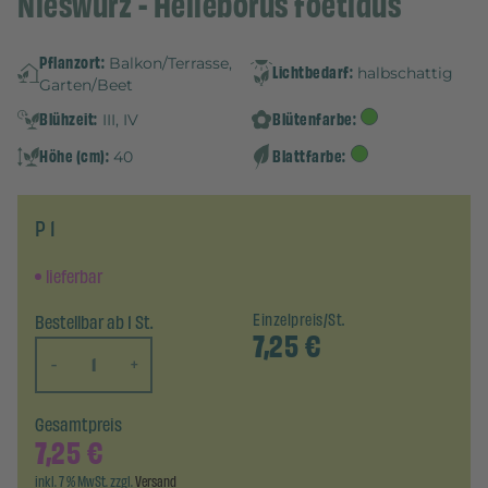
Nieswurz - Helleborus foetidus
Pflanzort:
Balkon/Terrasse,
Lichtbedarf:
halbschattig
Garten/Beet
Blühzeit:
Blütenfarbe:
III, IV
Höhe (cm):
Blattfarbe:
40
P 1
lieferbar
Bestellbar ab 1 St.
Einzelpreis/St.
7,25
€
-
+
Gesamtpreis
7,25
€
inkl. 7 % MwSt. zzgl.
Versand