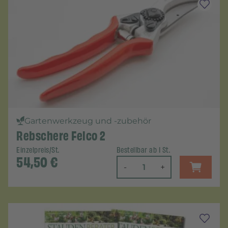
Gartenwerkzeug und -zubehör
Rebschere Felco 2
Einzelpreis/St.
Bestellbar ab 1 St.
54,50
€
-
+