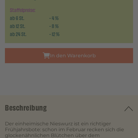
Staffelpreise:
ab
6
St.
-
4
%
ab
12
St.
-
8
%
ab
24
St.
-
12
%
In den Warenkorb
Beschreibung
Der einheimische Nieswurz ist ein richtiger
Frühjahrsbote: schon im Februar recken sich die
glockenähnlichen Blütchen über dem