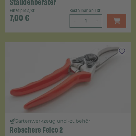
Staudenberater
Einzelpreis/St.
Bestellbar ab 1 St.
7,00
€
-
+
Gartenwerkzeug und -zubehör
Rebschere Felco 2