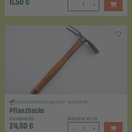
11,50
€
-
+
Gartenwerkzeug und -zubehör
Pflanzhacke
Einzelpreis/St.
Bestellbar ab 1 St.
24,50
€
-
+