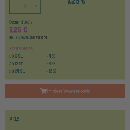
7,25
€
-
+
Gesamtpreis
7,25
€
inkl. 7 % MwSt. zzgl.
Versand
Staffelpreise:
ab
6
St.
-
4
%
ab
12
St.
-
8
%
ab
24
St.
-
12
%
In den Warenkorb
P 0,5