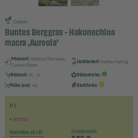
Gräser
Buntes Berggras - Hakonechloa
macra ‚Aureola‘
Pflanzort:
Balkon/Terrasse,
Lichtbedarf:
halbschattig
Garten/Beet
Blühzeit:
Blütenfarbe:
IX - X
Höhe (cm):
Blattfarbe:
40
P 1
lieferbar
Bestellbar ab 1 St.
Einzelpreis/St.