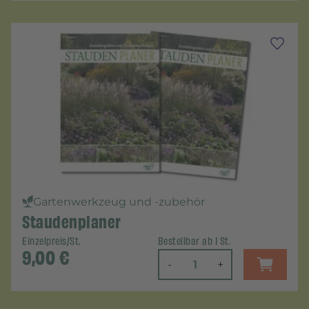
Gartenwerkzeug und -zubehör
Staudenplaner
Einzelpreis/St.
Bestellbar ab 1 St.
9,00
€
-
+