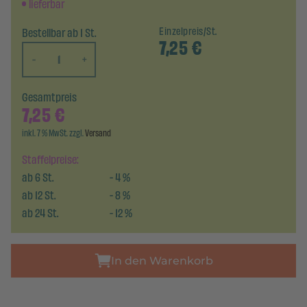
lieferbar
Bestellbar ab 1 St.
Einzelpreis/St.
7,25
€
-
+
Gesamtpreis
7,25
€
inkl. 7 % MwSt. zzgl.
Versand
Staffelpreise:
ab
6
St.
-
4
%
ab
12
St.
-
8
%
ab
24
St.
-
12
%
In den Warenkorb