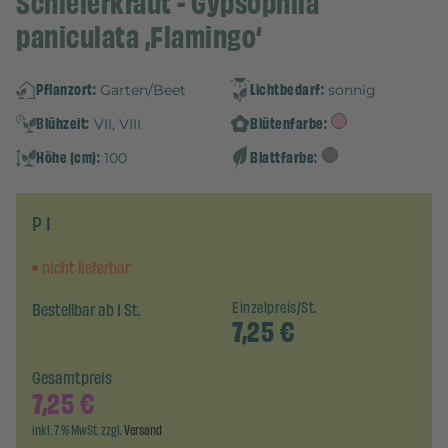
Schleierkraut - Gypsophila
paniculata ‚Flamingo‘
Pflanzort:
Lichtbedarf:
Garten/Beet
sonnig
Blühzeit:
Blütenfarbe:
VII, VIII
Höhe (cm):
Blattfarbe:
100
P 1
nicht lieferbar
Bestellbar ab 1 St.
Einzelpreis/St.
7,25
€
Gesamtpreis
7,25
€
inkl. 7 % MwSt. zzgl.
Versand