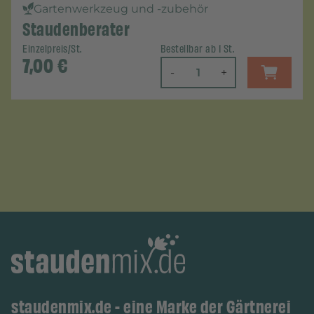
Gartenwerkzeug und -zubehör
Staudenberater
Einzelpreis/St.
Bestellbar ab 1 St.
7,00
€
-
+
staudenmix.de - eine Marke der Gärtnerei