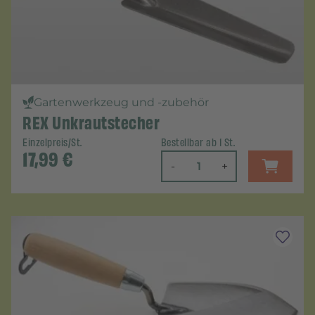
Gartenwerkzeug und -zubehör
REX Unkrautstecher
Einzelpreis/St.
Bestellbar ab 1 St.
17,99
€
-
+