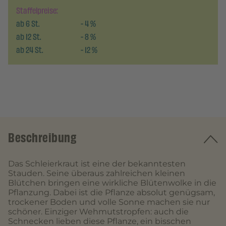
Staffelpreise:
ab
6
St.
-
4
%
ab
12
St.
-
8
%
ab
24
St.
-
12
%
Beschreibung
Das Schleierkraut ist eine der bekanntesten
Stauden. Seine überaus zahlreichen kleinen
Blütchen bringen eine wirkliche Blütenwolke in die
Pflanzung. Dabei ist die Pflanze absolut genügsam,
trockener Boden und volle Sonne machen sie nur
schöner. Einziger Wehmutstropfen: auch die
Schnecken lieben diese Pflanze, ein bisschen