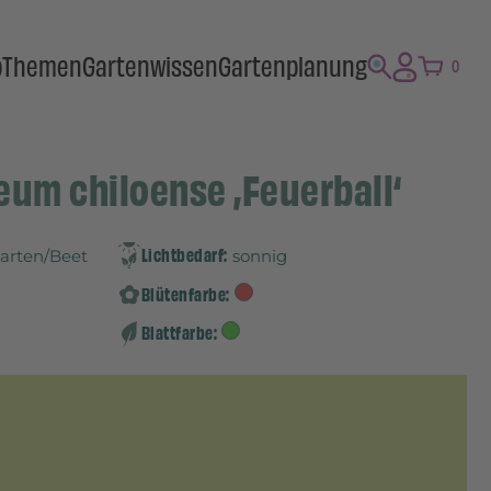
p
Themen
Gartenwissen
Gartenplanung
0
eum chiloense ‚Feuerball‘
Lichtbedarf:
Garten/Beet
sonnig
Blütenfarbe:
Blattfarbe: