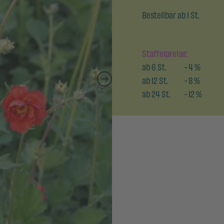
Bestellbar ab 1 St.
Staffelpreise:
ab
6
St.
-
4
%
ab
12
St.
-
8
%
ab
24
St.
-
12
%