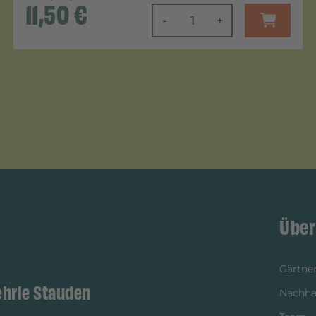
11,50
€
-
+
Über
Gärtner
ehrle Stauden
Nachhal