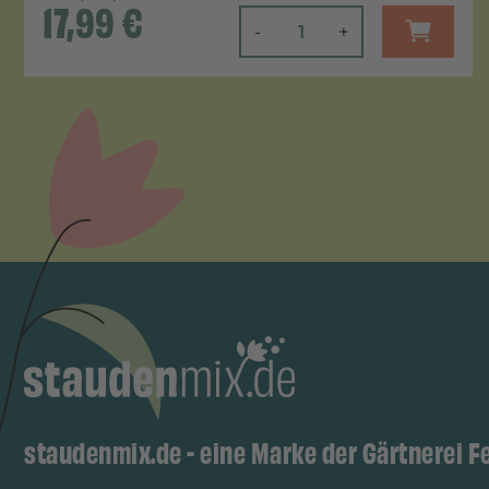
17,99
€
-
+
staudenmix.de - eine Marke der Gärtnerei F