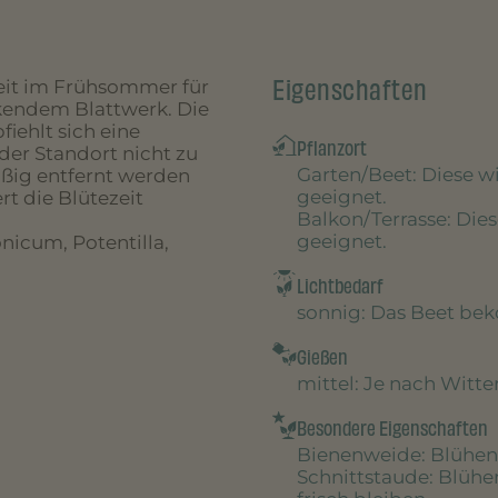
Eigenschaften
eit im Frühsommer für
kendem Blattwerk. Die
iehlt sich eine
Pflanzort
der Standort nicht zu
Garten/Beet
: Diese 
äßig entfernt werden
geeignet.
rt die Blütezeit
Balkon/Terrasse
: Die
geeignet.
nicum, Potentilla,
Lichtbedarf
sonnig
: Das Beet be
Gießen
mittel
: Je nach Witt
Besondere Eigenschaften
Bienenweide
: Blühen
Schnittstaude
: Blühe