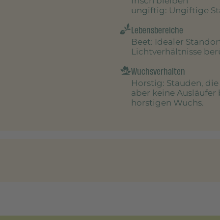
frisch bleiben
ungiftig
: Ungiftige S
Lebensbereiche
Beet
: Idealer Stando
Lichtverhältnisse be
Wuchsverhalten
Horstig
: Stauden, di
aber keine Ausläufer 
horstigen Wuchs.