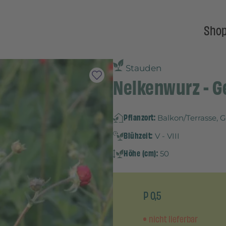
Sho
Stauden
Nelkenwurz - G
Pflanzort:
Balkon/Terrasse, 
Blühzeit:
V - VIII
Höhe (cm):
50
P 0,5
nicht lieferbar