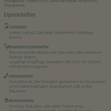
Rodgersia, Thalictrum, Deschampsia, Athyrium,
Dryopteris
Eigenschaften
Lichtbedarf
halbschattig
: Das Beet bekommt halbtags
Sonne.
Besondere Eigenschaften
Bienenweide
: Blühende Stauden, die Insekten
Nektar liefern
ungiftig
: Ungiftige Stauden, die sich für Gärten
mit Kindern eignen
Lebensbereiche
Gehölzrand
: Die Stauden gedeihen an trockenen
und halbschattigen Standorten, z.B. unter
Bäumen
Wuchsverhalten
Horstig
: Stauden, die viele Triebe eng
beieinander entwickeln, welche aber keine