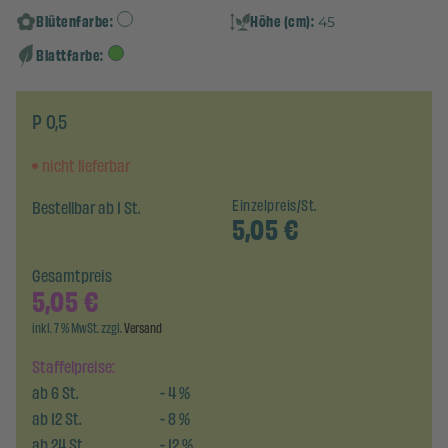
Blütenfarbe:
Höhe (cm):
45
Blattfarbe:
P 0,5
nicht lieferbar
Bestellbar ab 1 St.
Einzelpreis/St.
5,05
€
Gesamtpreis
5,05
€
inkl. 7 % MwSt. zzgl.
Versand
Staffelpreise:
ab
6
St.
-
4
%
ab
12
St.
-
8
%
ab
24
St.
-
12
%