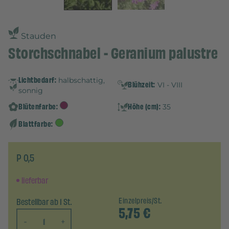
Stauden
Storchschnabel - Geranium palustre
Lichtbedarf:
halbschattig,
Blühzeit:
VI - VIII
sonnig
Blütenfarbe:
Höhe (cm):
35
Blattfarbe:
P 0,5
lieferbar
Bestellbar ab 1 St.
Einzelpreis/St.
5,75
€
-
+