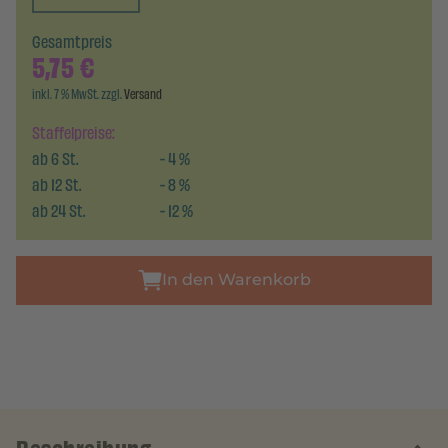
Gesamtpreis
5,75
€
inkl. 7 % MwSt. zzgl.
Versand
Staffelpreise:
ab
6
St.
-
4
%
ab
12
St.
-
8
%
ab
24
St.
-
12
%
In den Warenkorb