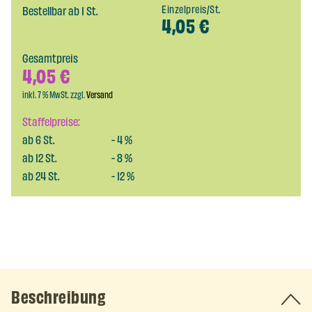
Bestellbar ab 1 St.
Einzelpreis/St.
4,05
€
Gesamtpreis
4,05
€
inkl. 7 % MwSt. zzgl.
Versand
Staffelpreise:
ab
6
St.
-
4
%
ab
12
St.
-
8
%
ab
24
St.
-
12
%
Beschreibung