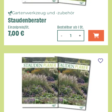
Gartenwerkzeug und -zubehör
Staudenberater
Einzelpreis/St.
Bestellbar ab 1 St.
7,00
€
-
+