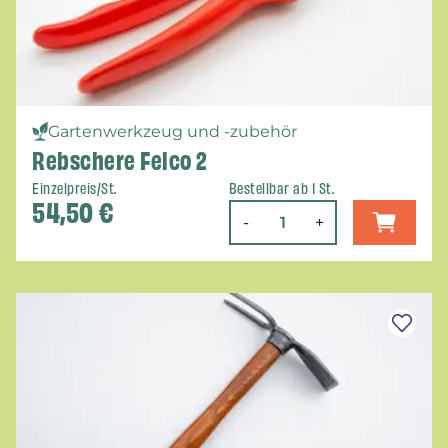
Gartenwerkzeug und -zubehör
Rebschere Felco 2
Einzelpreis/St.
Bestellbar ab 1 St.
54,50
€
-
+