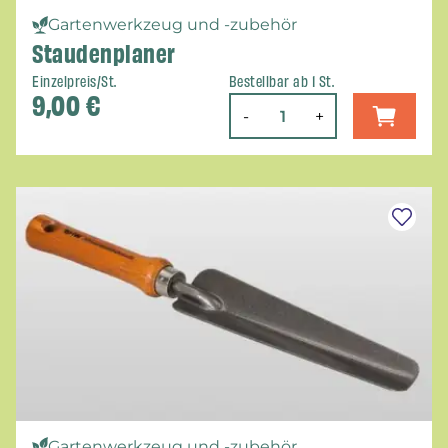
Gartenwerkzeug und -zubehör
Staudenplaner
Einzelpreis/St.
Bestellbar ab 1 St.
9,00
€
-
+
Gartenwerkzeug und -zubehör