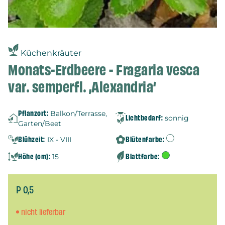
Küchenkräuter
Monats-Erdbeere - Fragaria vesca
var. semperfl. ‚Alexandria‘
Pflanzort:
Balkon/Terrasse,
Lichtbedarf:
sonnig
Garten/Beet
Blühzeit:
Blütenfarbe:
IX - VIII
Höhe (cm):
Blattfarbe:
15
P 0,5
nicht lieferbar