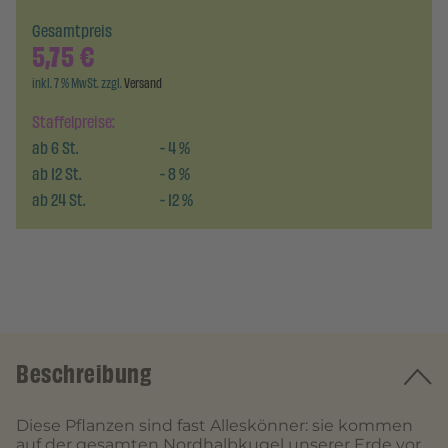
Gesamtpreis
5,75
€
inkl. 7 % MwSt. zzgl.
Versand
Staffelpreise:
ab
6
St.
-
4
%
ab
12
St.
-
8
%
ab
24
St.
-
12
%
Beschreibung
Diese Pflanzen sind fast Alleskönner: sie kommen
auf der gesamten Nordhalbkugel unserer Erde vor,