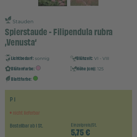
Stauden
Spierstaude - Filipendula rubra
‚Venusta‘
Lichtbedarf:
Blühzeit:
sonnig
VI - VIII
Blütenfarbe:
Höhe (cm):
125
Blattfarbe:
P 1
nicht lieferbar
Bestellbar ab 1 St.
Einzelpreis/St.
5,75
€