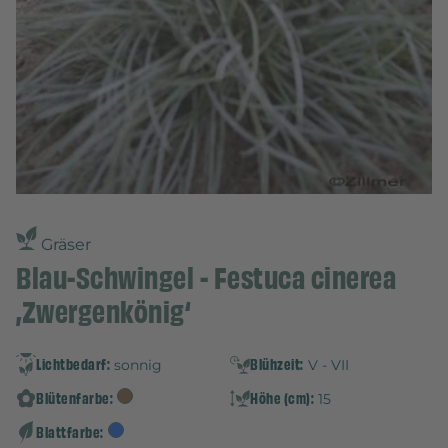
Gräser
Blau-Schwingel - Festuca cinerea
‚Zwergenkönig‘
Lichtbedarf:
Blühzeit:
sonnig
V - VII
Blütenfarbe:
Höhe (cm):
15
Blattfarbe: