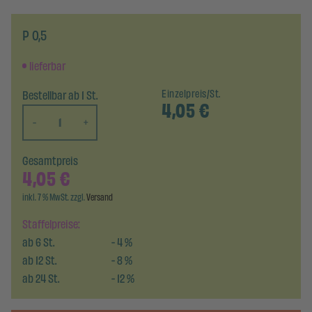
P 0,5
lieferbar
Bestellbar ab 1 St.
Einzelpreis/St.
4,05
€
-
+
Gesamtpreis
4,05
€
inkl. 7 % MwSt. zzgl.
Versand
Staffelpreise:
ab
6
St.
-
4
%
ab
12
St.
-
8
%
ab
24
St.
-
12
%