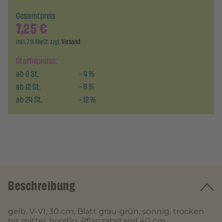
Gesamtpreis
7,25
€
inkl. 7 % MwSt. zzgl.
Versand
Staffelpreise:
ab
6
St.
-
4
%
ab
12
St.
-
8
%
ab
24
St.
-
12
%
Beschreibung
gelb, V-VI, 30 cm, Blatt grau-grün, sonnig, trocken
bis mittel, horstig, Pflanzabstand 40 cm