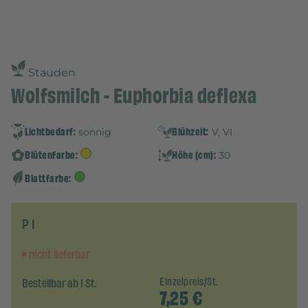
Stauden
Wolfsmilch - Euphorbia deflexa
Lichtbedarf:
Blühzeit:
sonnig
V, VI
Blütenfarbe:
Höhe (cm):
30
Blattfarbe:
P 1
nicht lieferbar
Bestellbar ab 1 St.
Einzelpreis/St.
7,25
€