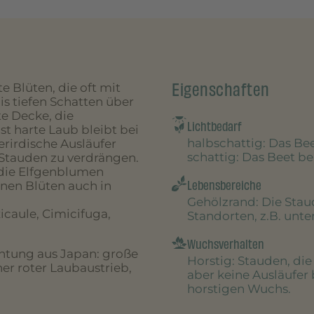
Eigenschaften
 Blüten, die oft mit
is tiefen Schatten über
te Decke, die
Lichtbedarf
t harte Laub bleibt bei
halbschattig
: Das B
erirdische Ausläufer
schattig
: Das Beet 
 Stauden zu verdrängen.
 die Elfgenblumen
Lebensbereiche
nen Blüten auch in
Gehölzrand
: Die Sta
icaule, Cimicifuga,
Standorten, z.B. unt
Wuchsverhalten
htung aus Japan: große
Horstig
: Stauden, di
ner roter Laubaustrieb,
aber keine Ausläufer 
horstigen Wuchs.