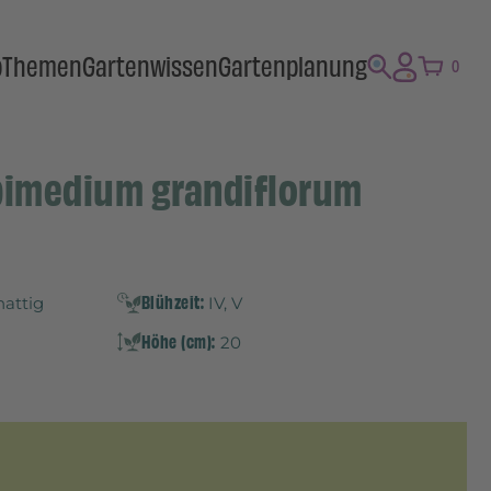
p
Themen
Gartenwissen
Gartenplanung
0
pimedium grandiflorum
Blühzeit:
hattig
IV, V
Höhe (cm):
20