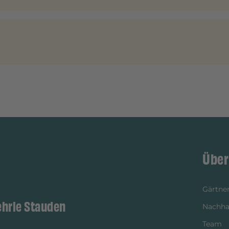
Über
Gärtner
ehrle Stauden
Nachhal
Team