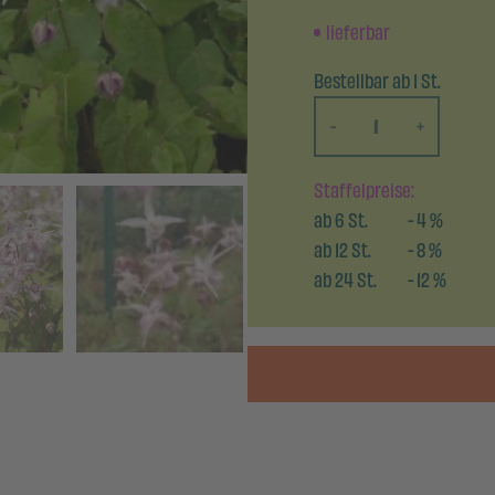
lieferbar
Bestellbar ab 1 St.
-
+
Staffelpreise:
ab
6
St.
-
4
%
ab
12
St.
-
8
%
ab
24
St.
-
12
%