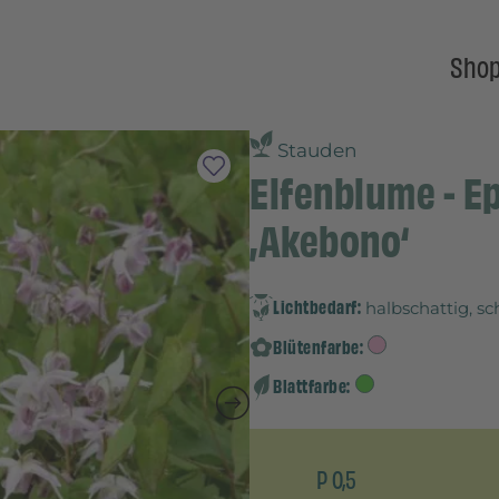
Sho
Stauden
Elfenblume - E
‚Akebono‘
Lichtbedarf:
halbschattig, sc
Blütenfarbe:
Blattfarbe:
P 0,5