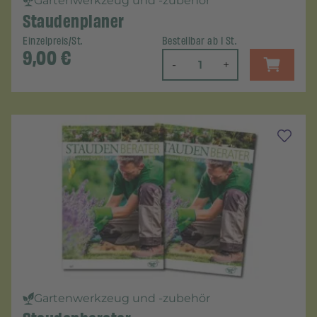
Gartenwerkzeug und -zubehör
Staudenplaner
Einzelpreis/St.
Bestellbar ab 1 St.
9,00
€
-
+
Gartenwerkzeug und -zubehör