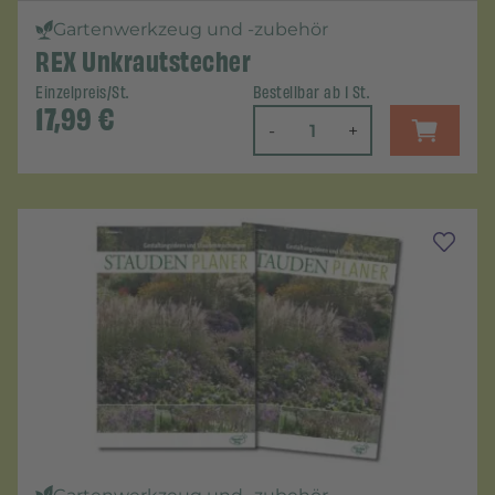
Gartenwerkzeug und -zubehör
REX Unkrautstecher
Einzelpreis/St.
Bestellbar ab 1 St.
17,99
€
-
+