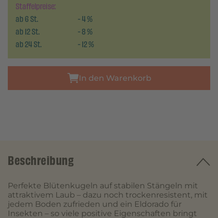
Staffelpreise:
ab
6
St.
-
4
%
ab
12
St.
-
8
%
ab
24
St.
-
12
%
In den Warenkorb
Beschreibung
Perfekte Blütenkugeln auf stabilen Stängeln mit
attraktivem Laub – dazu noch trockenresistent, mit
jedem Boden zufrieden und ein Eldorado für
Insekten – so viele positive Eigenschaften bringt