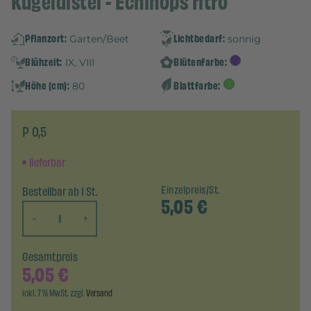
Kugeldistel - Echinops ritro
Pflanzort:
Lichtbedarf:
Garten/Beet
sonnig
Blühzeit:
Blütenfarbe:
IX, VIII
Höhe (cm):
Blattfarbe:
80
P 0,5
lieferbar
Bestellbar ab 1 St.
Einzelpreis/St.
5,05
€
-
+
Gesamtpreis
5,05
€
inkl. 7 % MwSt. zzgl.
Versand