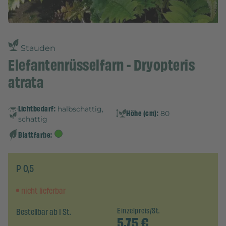
Stauden
Elefantenrüsselfarn - Dryopteris
atrata
Lichtbedarf:
halbschattig,
Höhe (cm):
80
schattig
Blattfarbe:
P 0,5
nicht lieferbar
Bestellbar ab 1 St.
Einzelpreis/St.
5,75
€