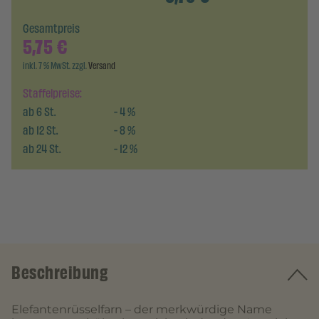
Gesamtpreis
5,75
€
inkl. 7 % MwSt. zzgl.
Versand
Staffelpreise:
ab
6
St.
-
4
%
ab
12
St.
-
8
%
ab
24
St.
-
12
%
Beschreibung
Elefantenrüsselfarn – der merkwürdige Name