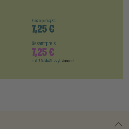
Einzelpreis/St.
7,25
€
Gesamtpreis
7,25
€
inkl. 7 % MwSt. zzgl.
Versand