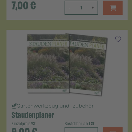
7,00
€
-
+
Gartenwerkzeug und -zubehör
Staudenplaner
Einzelpreis/St.
Bestellbar ab 1 St.
9,00
€