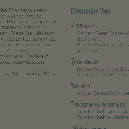
Eigenschaften
he Pflanze mit sehr
er kleinen Knolle
den Blüten aus, nach der
Pflanzort
es immer wieder eine
Garten/Beet
: Diese 
lten. Diese Staude kann
geeignet.
urze Zeit zu sehen ist.
Balkon/Terrasse
: Die
n die Pflänzchen ein
geeignet.
von Ameisen
z anderer Stelle auf
Lichtbedarf
etwas beschatteten
halbschattig
: Das B
era, Pulmonaria, Phlox
schattig
: Das Beet 
Gießen
mittel
: Je nach Witt
Besondere Eigenschaften
Trockenheitsverträgl
Trockenheit aushalte
Lebensbereiche