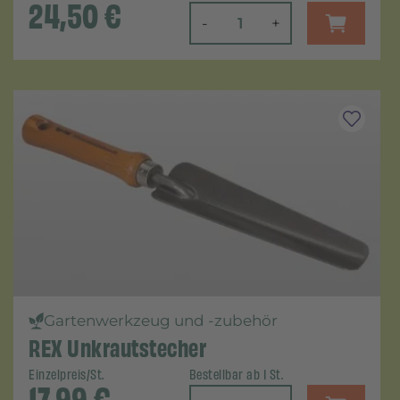
24,50
€
-
+
Gartenwerkzeug und -zubehör
REX Unkrautstecher
Einzelpreis/St.
Bestellbar ab 1 St.
17,99
€