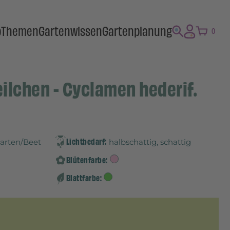
p
Themen
Gartenwissen
Gartenplanung
0
ilchen - Cyclamen hederif.
Lichtbedarf:
Garten/Beet
halbschattig, schattig
Blütenfarbe:
Blattfarbe: