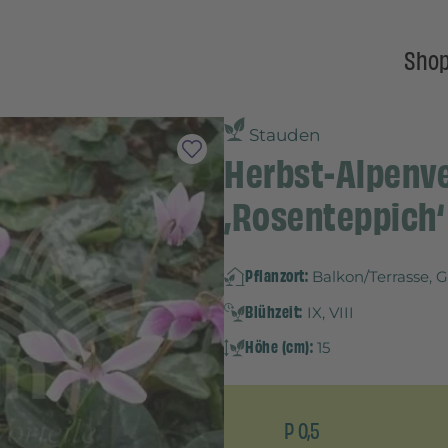
Sho
Stauden
Herbst-Alpenve
‚Rosenteppich‘
Pflanzort:
Balkon/Terrasse, 
Blühzeit:
IX, VIII
Höhe (cm):
15
P 0,5