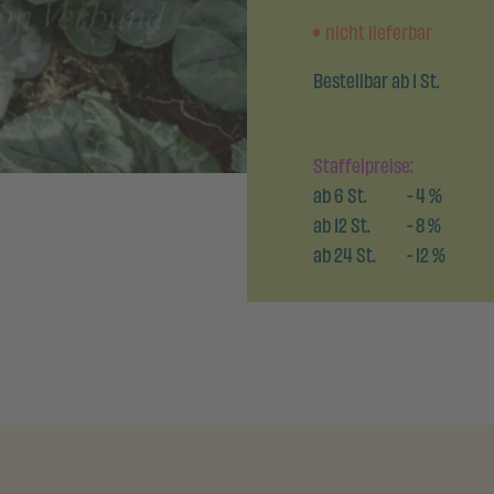
nicht lieferbar
Bestellbar ab 1 St.
Staffelpreise:
ab
6
St.
-
4
%
ab
12
St.
-
8
%
ab
24
St.
-
12
%