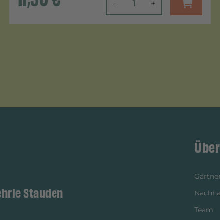
-
+
Über
Gärtner
ehrle Stauden
Nachhal
Team