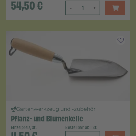
54,50
€
-
+
Gartenwerkzeug und -zubehör
Pflanz- und Blumenkelle
Einzelpreis/St.
Bestellbar ab 1 St.
11,50
€