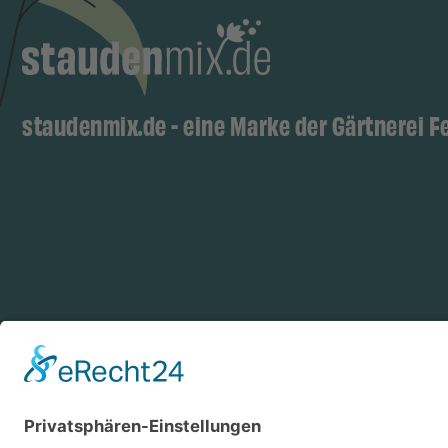
staudenmix.de - eine Marke der Gärtnerei F
Zahlungsarten
Log
Vorkasse
Rechnung