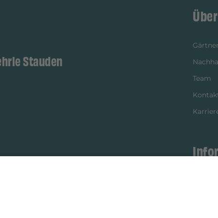
Über
Gärtner
ehrle Stauden
Nachhal
Team
Kontak
Karrier
Info
istikpartner
Bezahl
Newsle
Verpac