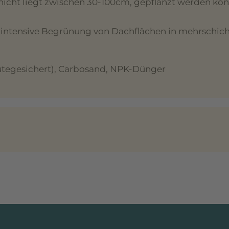
chicht liegt zwischen 30-100cm, gepflanzt werden kö
die intensive Begrünung von Dachflächen in mehrschic
tegesichert), Carbosand, NPK-Dünger