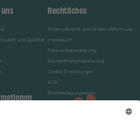
 uns
Rechtliches
ei
Widerrufsrecht und Widerrufsformular
tigkeit und Qualität
Impressum
Datenschutzerklärung
t
Barrierefreiheitserklärung
e
Cookie-Einstellungen
AGB
Streitbeilegungsstelle
rmationen
Vertrag widerrufen
ung
tter
kung