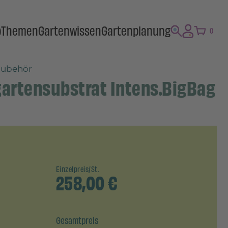
p
Themen
Gartenwissen
Gartenplanung
0
zubehör
artensubstrat Intens.BigBag
Einzelpreis/St.
258,00
€
Gesamtpreis