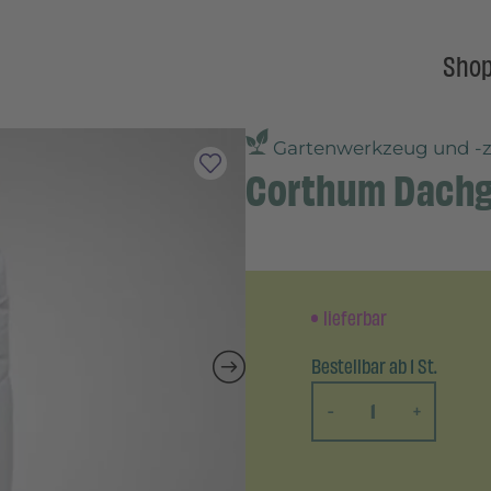
Sho
Gartenwerkzeug und -
Corthum Dachg
lieferbar
Bestellbar ab 1 St.
-
+