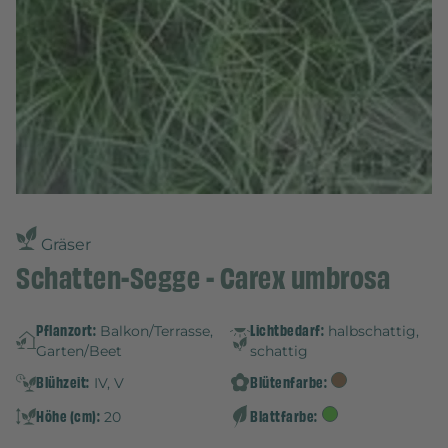
Gräser
Schatten-Segge - Carex umbrosa
Pflanzort:
Lichtbedarf:
Balkon/Terrasse,
halbschattig,
Garten/Beet
schattig
Blühzeit:
Blütenfarbe:
IV, V
Höhe (cm):
Blattfarbe:
20