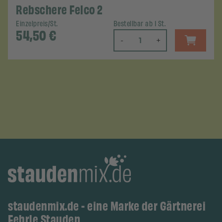
Rebschere Felco 2
Einzelpreis/St.
Bestellbar ab 1 St.
54,50
€
-
+
staudenmix.de - eine Marke der Gärtnerei
Fehrle Stauden