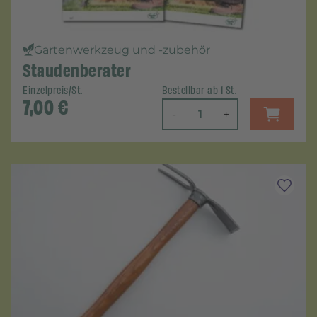
Gartenwerkzeug und -zubehör
Staudenberater
Einzelpreis/St.
Bestellbar ab 1 St.
7,00
€
-
+