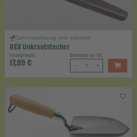
Gartenwerkzeug und -zubehör
REX Unkrautstecher
Einzelpreis/St.
Bestellbar ab 1 St.
17,99
€
-
+