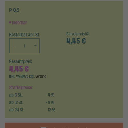
P 0,5
lieferbar
Bestellbar ab 1 St.
Einzelpreis/St.
4,45
€
-
+
Gesamtpreis
4,45
€
inkl. 7 % MwSt. zzgl.
Versand
Staffelpreise:
ab
6
St.
-
4
%
ab
12
St.
-
8
%
ab
24
St.
-
12
%