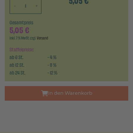
5,05
€
-
+
Gesamtpreis
5,05
€
inkl. 7 % MwSt. zzgl.
Versand
Staffelpreise:
ab
6
St.
-
4
%
ab
12
St.
-
8
%
ab
24
St.
-
12
%
In den Warenkorb