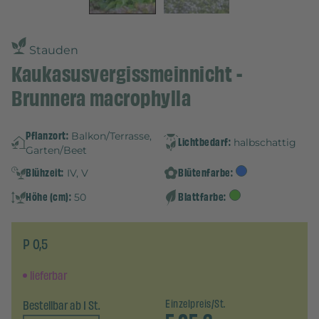
Stauden
Kaukasusvergissmeinnicht -
Brunnera macrophylla
Pflanzort:
Balkon/Terrasse,
Lichtbedarf:
halbschattig
Garten/Beet
Blühzeit:
Blütenfarbe:
IV, V
Höhe (cm):
Blattfarbe:
50
P 0,5
lieferbar
Bestellbar ab 1 St.
Einzelpreis/St.