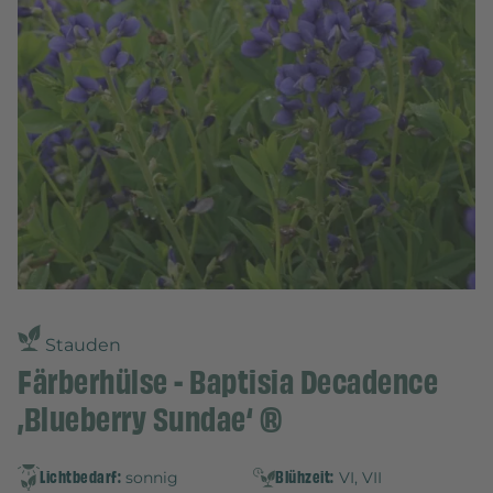
Stauden
Färberhülse - Baptisia Decadence
‚Blueberry Sundae‘ ®
Lichtbedarf:
Blühzeit:
sonnig
VI, VII