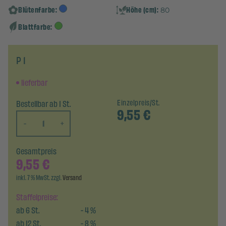
Blütenfarbe:
Höhe (cm):
80
Blattfarbe:
P 1
lieferbar
Bestellbar ab 1 St.
Einzelpreis/St.
9,55
€
-
+
Gesamtpreis
9,55
€
inkl. 7 % MwSt. zzgl.
Versand
Staffelpreise:
ab
6
St.
-
4
%
ab
12
St.
-
8
%