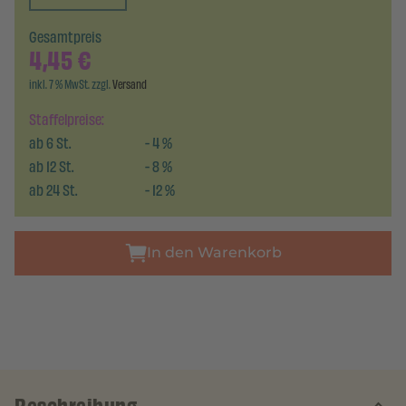
Gesamtpreis
4,45
€
inkl. 7 % MwSt. zzgl.
Versand
Staffelpreise:
ab
6
St.
-
4
%
ab
12
St.
-
8
%
ab
24
St.
-
12
%
In den Warenkorb