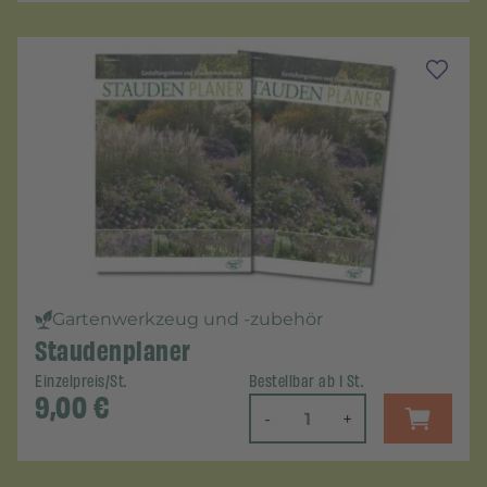
Gartenwerkzeug und -zubehör
Staudenplaner
Einzelpreis/St.
Bestellbar ab 1 St.
9,00
€
-
+