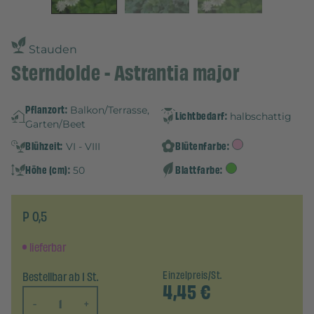
Stauden
Sterndolde - Astrantia major
Pflanzort:
Balkon/Terrasse,
Lichtbedarf:
halbschattig
Garten/Beet
Blühzeit:
Blütenfarbe:
VI - VIII
Höhe (cm):
Blattfarbe:
50
P 0,5
lieferbar
Bestellbar ab 1 St.
Einzelpreis/St.
4,45
€
-
+