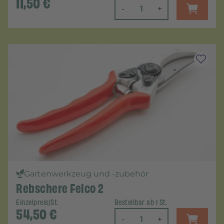
11,50
€
-
+
Gartenwerkzeug und -zubehör
Rebschere Felco 2
Einzelpreis/St.
Bestellbar ab 1 St.
54,50
€
-
+