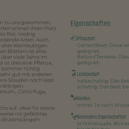
Eigenschaften
ien zu uns gekommen,
rten schnell ihren Platz
te Rot, niedrig
Pflanzort
erdende Arten. Auch
Garten/Beet
: Diese 
, eher kleinlaubigen
geeignet.
n Blättern ist alles
Balkon/Terrasse
: Die
 über viele Jahre im
geeignet.
st dies eine Pflanze,
m Sommer richtig
Lichtbedarf
 sehr gut mit anderen
re Stauden noch lässt
halbschattig
: Das B
erdrängen.
schattig
: Das Beet 
anium,, Cimicifuga,
Gießen
mittel
: Je nach Witt
s auf, ideal für kleine
weise rot gefärbtes
Besondere Eigenschaften
 Blütenstängeln.
Schnittstaude
: Blühe