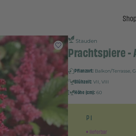
Sho
Stauden
Prachtspiere - A
Pflanzort:
Balkon/Terrasse, 
Blühzeit:
VII, VIII
Höhe (cm):
60
P 1
lieferbar