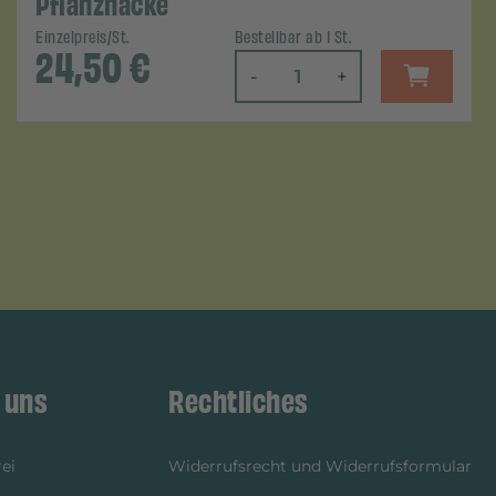
Pflanzhacke
Einzelpreis/St.
Bestellbar ab 1 St.
24,50
€
-
+
 uns
Rechtliches
ei
Widerrufsrecht und Widerrufsformular