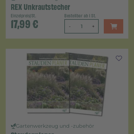
REX Unkrautstecher
Einzelpreis/St.
Bestellbar ab 1 St.
17,99
€
-
+
Gartenwerkzeug und -zubehör