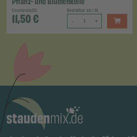
Pflanz- und Blumenkelle
Einzelpreis/St.
Bestellbar ab 1 St.
11,50
€
-
+