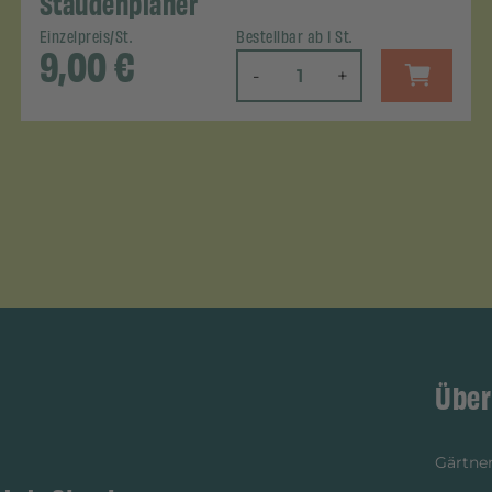
Staudenplaner
Einzelpreis/St.
Bestellbar ab 1 St.
9,00
€
-
+
Über
Gärtner