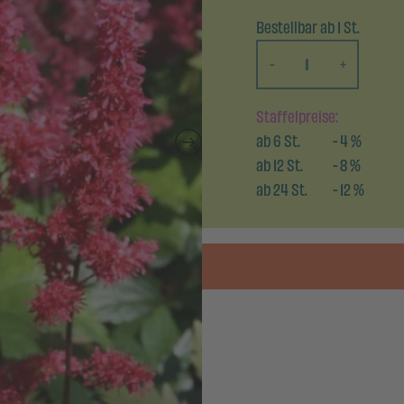
Bestellbar ab 1 St.
-
+
Staffelpreise:
ab
6
St.
-
4
%
ab
12
St.
-
8
%
ab
24
St.
-
12
%