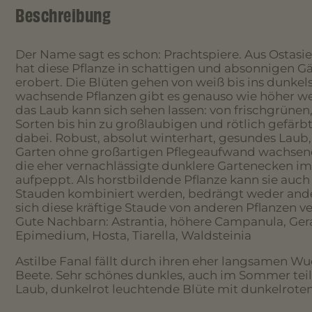
Beschreibung
Der Name sagt es schon: Prachtspiere. Aus Ostas
hat diese Pflanze in schattigen und absonnigen Gä
erobert. Die Blüten gehen von weiß bis ins dunkels
wachsende Pflanzen gibt es genauso wie höher w
das Laub kann sich sehen lassen: von frischgrünen
Sorten bis hin zu großlaubigen und rötlich gefärbte
dabei. Robust, absolut winterhart, gesundes Laub,
Garten ohne großartigen Pflegeaufwand wachsend i
die eher vernachlässigte dunklere Gartenecken i
aufpeppt. Als horstbildende Pflanze kann sie auch
Stauden kombiniert werden, bedrängt weder ande
sich diese kräftige Staude von anderen Pflanzen v
Gute Nachbarn: Astrantia, höhere Campanula, Ger
Epimedium, Hosta, Tiarella, Waldsteinia
Astilbe Fanal fällt durch ihren eher langsamen Wuch
Beete. Sehr schönes dunkles, auch im Sommer teil
Laub, dunkelrot leuchtende Blüte mit dunkelroten