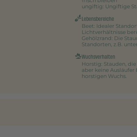
frisch bleiben
ungiftig
: Ungiftige S
Lebensbereiche
Beet
: Idealer Stando
Lichtverhältnisse be
Gehölzrand
: Die Sta
Standorten, z.B. unt
Wuchsverhalten
Horstig
: Stauden, di
aber keine Ausläufer 
horstigen Wuchs.