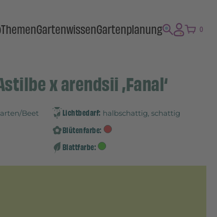
p
Themen
Gartenwissen
Gartenplanung
0
stilbe x arendsii ‚Fanal‘
Lichtbedarf:
Garten/Beet
halbschattig, schattig
Blütenfarbe:
Blattfarbe: