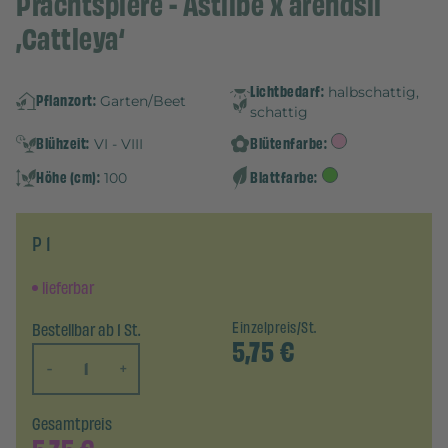
Prachtspiere - Astilbe x arendsii
‚Cattleya‘
Lichtbedarf:
halbschattig,
Pflanzort:
Garten/Beet
schattig
Blühzeit:
Blütenfarbe:
VI - VIII
Höhe (cm):
Blattfarbe:
100
P 1
lieferbar
Bestellbar ab 1 St.
Einzelpreis/St.
5,75
€
-
+
Gesamtpreis