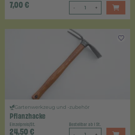
7,00
€
-
+
Gartenwerkzeug und -zubehör
Pflanzhacke
Einzelpreis/St.
Bestellbar ab 1 St.
24,50
€
-
+