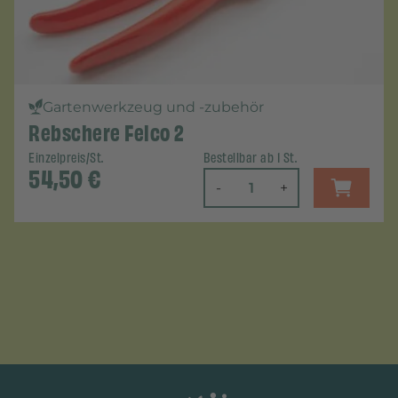
Gartenwerkzeug und -zubehör
Rebschere Felco 2
Einzelpreis/St.
Bestellbar ab 1 St.
54,50
€
-
+