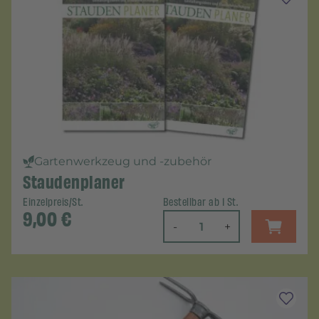
Gartenwerkzeug und -zubehör
Staudenplaner
Einzelpreis/St.
Bestellbar ab 1 St.
9,00
€
-
+