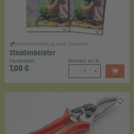
Gartenwerkzeug und -zubehör
Staudenberater
Einzelpreis/St.
Bestellbar ab 1 St.
7,00
€
-
+