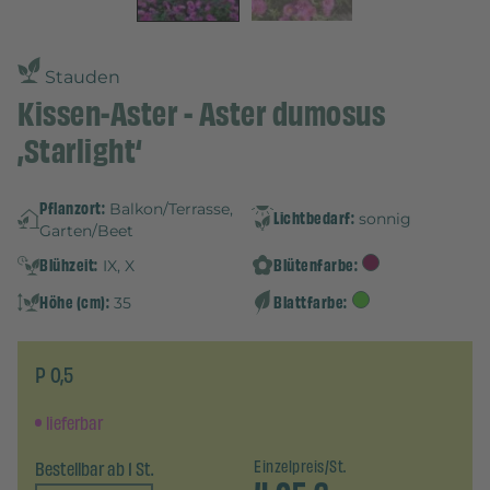
Stauden
Kissen-Aster - Aster dumosus
‚Starlight‘
Pflanzort:
Balkon/Terrasse,
Lichtbedarf:
sonnig
Garten/Beet
Blühzeit:
Blütenfarbe:
IX, X
Höhe (cm):
Blattfarbe:
35
P 0,5
lieferbar
Bestellbar ab 1 St.
Einzelpreis/St.