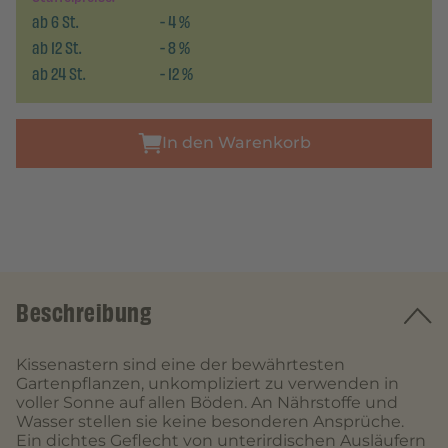
ab
6
St.
-
4
%
ab
12
St.
-
8
%
ab
24
St.
-
12
%
In den Warenkorb
Beschreibung
Kissenastern sind eine der bewährtesten
Gartenpflanzen, unkompliziert zu verwenden in
voller Sonne auf allen Böden. An Nährstoffe und
Wasser stellen sie keine besonderen Ansprüche.
Ein dichtes Geflecht von unterirdischen Ausläufern