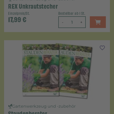
REX Unkrautstecher
Einzelpreis/St.
Bestellbar ab 1 St.
17,99
€
-
+
Gartenwerkzeug und -zubehör
Staudenberater