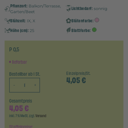
Pflanzort:
Balkon/Terrasse,
Lichtbedarf:
sonnig
Garten/Beet
Blühzeit:
Blütenfarbe:
IX, X
Höhe (cm):
Blattfarbe:
25
P 0,5
lieferbar
Bestellbar ab 1 St.
Einzelpreis/St.
4,05
€
-
+
Gesamtpreis
4,05
€
inkl. 7 % MwSt. zzgl.
Versand
Staffelpreise: