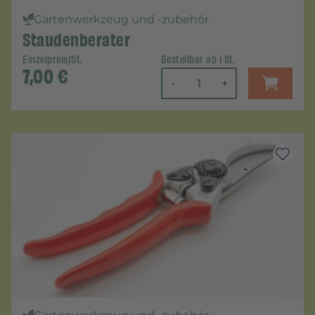
Gartenwerkzeug und -zubehör
Staudenberater
Einzelpreis/St.
Bestellbar ab 1 St.
7,00
€
-
+