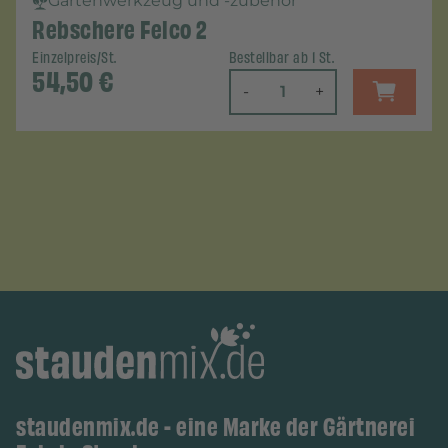
Gartenwerkzeug und -zubehör
Rebschere Felco 2
Einzelpreis/St.
Bestellbar ab 1 St.
54,50
€
-
+
staudenmix.de - eine Marke der Gärtnerei