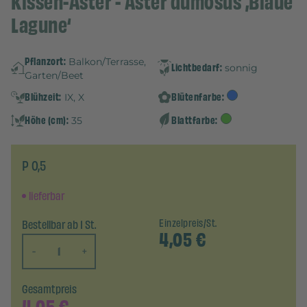
Kissen-Aster - Aster dumosus ‚Blaue
Lagune‘
Pflanzort:
Balkon/Terrasse,
Lichtbedarf:
sonnig
Garten/Beet
Blühzeit:
Blütenfarbe:
IX, X
Höhe (cm):
Blattfarbe:
35
P 0,5
lieferbar
Bestellbar ab 1 St.
Einzelpreis/St.
4,05
€
-
+
Gesamtpreis