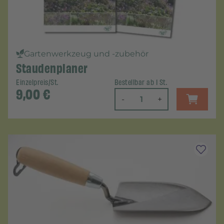
Gartenwerkzeug und -zubehör
Staudenplaner
Einzelpreis/St.
Bestellbar ab 1 St.
9,00
€
-
+