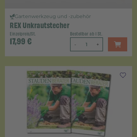
Gartenwerkzeug und -zubehör
REX Unkrautstecher
Einzelpreis/St.
Bestellbar ab 1 St.
17,99
€
-
+