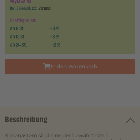
4,05
€
inkl. 7 % MwSt. zzgl.
Versand
Staffelpreise:
ab
6
St.
-
4
%
ab
12
St.
-
8
%
ab
24
St.
-
12
%
In den Warenkorb
Beschreibung
Kissenastern sind eine der bewährtesten