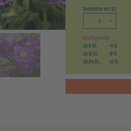
Bestellbar ab 1 St.
-
+
Staffelpreise:
ab
6
St.
-
4
%
ab
12
St.
-
8
%
ab
24
St.
-
12
%