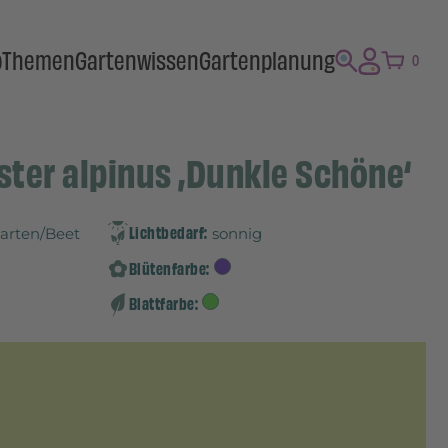
p
Themen
Gartenwissen
Gartenplanung
0
ster alpinus ‚Dunkle Schöne‘
Lichtbedarf:
Garten/Beet
sonnig
Blütenfarbe:
Blattfarbe: