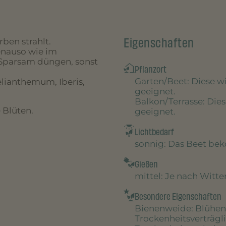
Eigenschaften
ben strahlt.
enauso wie im
 Sparsam düngen, sonst
Pflanzort
Garten/Beet
: Diese 
elianthemum, Iberis,
geeignet.
Balkon/Terrasse
: Die
 Blüten.
geeignet.
Lichtbedarf
sonnig
: Das Beet be
Gießen
mittel
: Je nach Witt
Besondere Eigenschaften
Bienenweide
: Blühen
Trockenheitsverträgl