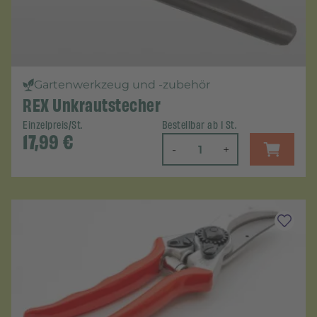
Gartenwerkzeug und -zubehör
REX Unkrautstecher
Einzelpreis/St.
Bestellbar ab 1 St.
17,99
€
-
+