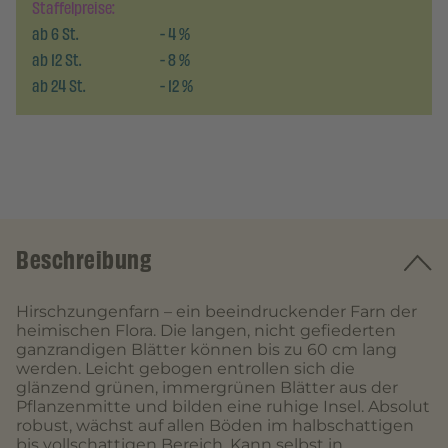
Staffelpreise:
ab
6
St.
-
4
%
ab
12
St.
-
8
%
ab
24
St.
-
12
%
Beschreibung
Hirschzungenfarn – ein beeindruckender Farn der
heimischen Flora. Die langen, nicht gefiederten
ganzrandigen Blätter können bis zu 60 cm lang
werden. Leicht gebogen entrollen sich die
glänzend grünen, immergrünen Blätter aus der
Pflanzenmitte und bilden eine ruhige Insel. Absolut
robust, wächst auf allen Böden im halbschattigen
bis vollschattigen Bereich. Kann selbst in