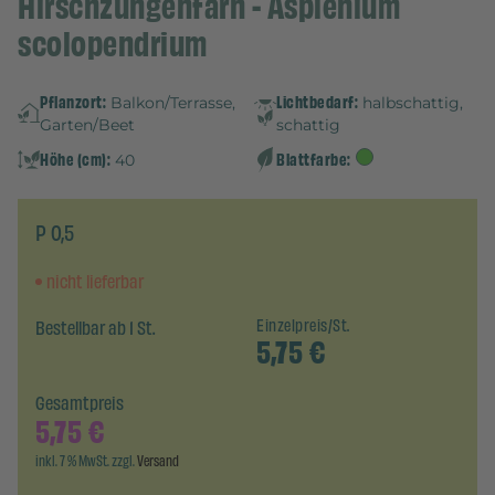
Hirschzungenfarn - Asplenium
scolopendrium
Pflanzort:
Lichtbedarf:
Balkon/Terrasse,
halbschattig,
Garten/Beet
schattig
Höhe (cm):
Blattfarbe:
40
P 0,5
nicht lieferbar
Bestellbar ab 1 St.
Einzelpreis/St.
5,75
€
Gesamtpreis
5,75
€
inkl. 7 % MwSt. zzgl.
Versand