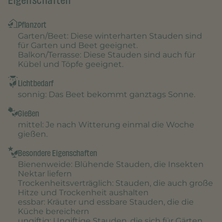
Eigenschaften
Pflanzort
Garten/Beet
: Diese winterharten Stauden sind
für Garten und Beet geeignet.
Balkon/Terrasse
: Diese Stauden sind auch für
Kübel und Töpfe geeignet.
Lichtbedarf
sonnig
: Das Beet bekommt ganztags Sonne.
Gießen
mittel
: Je nach Witterung einmal die Woche
gießen.
Besondere Eigenschaften
Bienenweide
: Blühende Stauden, die Insekten
Nektar liefern
Trockenheitsverträglich
: Stauden, die auch große
Hitze und Trockenheit aushalten
essbar
: Kräuter und essbare Stauden, die die
Küche bereichern
ungiftig
: Ungiftige Stauden, die sich für Gärten