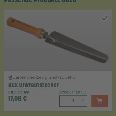
Gartenwerkzeug und -zubehör
REX Unkrautstecher
Einzelpreis/St.
Bestellbar ab 1 St.
17,99
€
-
+