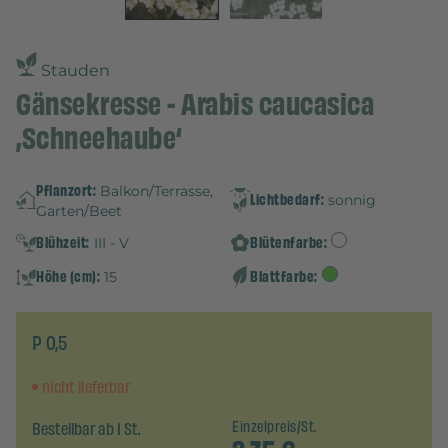
Stauden
Gänsekresse - Arabis caucasica
‚Schneehaube‘
Pflanzort:
Balkon/Terrasse,
Lichtbedarf:
sonnig
Garten/Beet
Blühzeit:
Blütenfarbe:
III - V
Höhe (cm):
Blattfarbe:
15
P 0,5
nicht lieferbar
Bestellbar ab 1 St.
Einzelpreis/St.