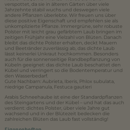
verspottet, da sie in älteren Gärten über viele
Jahrzehnte stabil wuchs und deswegen viele
andere Pflanzen überlebte. Wir freuen uns über
diese positive Eigenschaft und empfehlen sie als
unkomplizierte Pflanze. Immergrüne, sehr robuste
Polster mit leicht grau gefärbtem Laub bringen im
zeitigen Frühjahr eine Vielzahl von Blüten. Danach
bleibt das dichte Polster erhalten, deckt Mauern
und Beetränder zuverlässig ab, das dichte Laub
lässt keinerlei Unkraut hochkommen. Besonders
auch für die sonnenseitige Randbepflanzung von
Kübeln geeignet: das dichte Laub beschattet den
Kübel und verringert so die Bodentemperatur und
den Wasserbedarf.
Gute Nachbarn: Aubrieta, Iberis, Phlox subulata,
niedrige Campanula, Festuca gautieri
Arabis Schneehaube ist eine der Standardpflanzen
des Steingartens und der Kübel – und hat das auch
verdient: dichtes Polster, über viele Jahre gut
wachsend und in der Blütezeit bedecken die
zahlreichen Blüten das Laub fast vollständig!