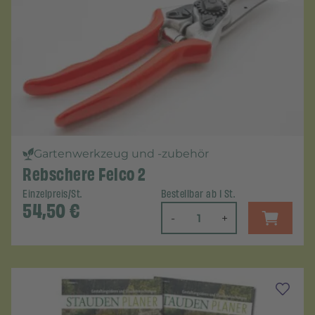
Gartenwerkzeug und -zubehör
Rebschere Felco 2
Einzelpreis/St.
Bestellbar ab 1 St.
54,50
€
-
+