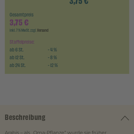
3,75
€
Gesamtpreis
3,75
€
inkl. 7 % MwSt. zzgl.
Versand
Staffelpreise:
ab
6
St.
-
4
%
ab
12
St.
-
8
%
ab
24
St.
-
12
%
Beschreibung
Arabis – als „Oma-Pflanze“ wurde sie früher