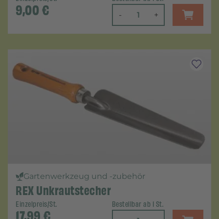
9,00
€
-
+
Gartenwerkzeug und -zubehör
REX Unkrautstecher
Einzelpreis/St.
Bestellbar ab 1 St.
17,99
€