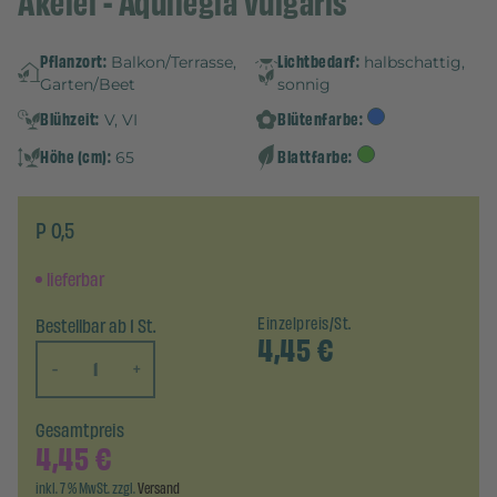
Akelei - Aquilegia vulgaris
Pflanzort:
Lichtbedarf:
Balkon/Terrasse,
halbschattig,
Garten/Beet
sonnig
Blühzeit:
Blütenfarbe:
V, VI
Höhe (cm):
Blattfarbe:
65
P 0,5
lieferbar
Bestellbar ab 1 St.
Einzelpreis/St.
4,45
€
-
+
Gesamtpreis
4,45
€
inkl. 7 % MwSt. zzgl.
Versand