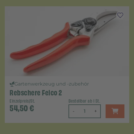
Gartenwerkzeug und -zubehör
Rebschere Felco 2
Einzelpreis/St.
Bestellbar ab 1 St.
54,50
€
-
+