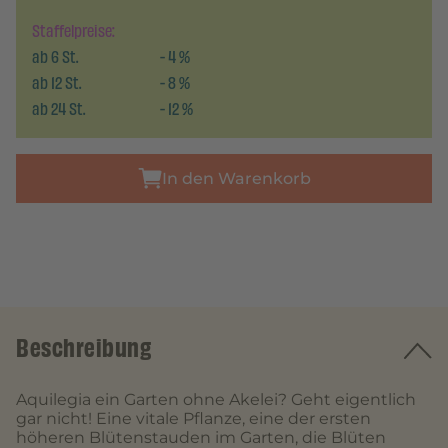
Staffelpreise:
ab
6
St.
-
4
%
ab
12
St.
-
8
%
ab
24
St.
-
12
%
In den Warenkorb
Beschreibung
Aquilegia ein Garten ohne Akelei? Geht eigentlich
gar nicht! Eine vitale Pflanze, eine der ersten
höheren Blütenstauden im Garten, die Blüten