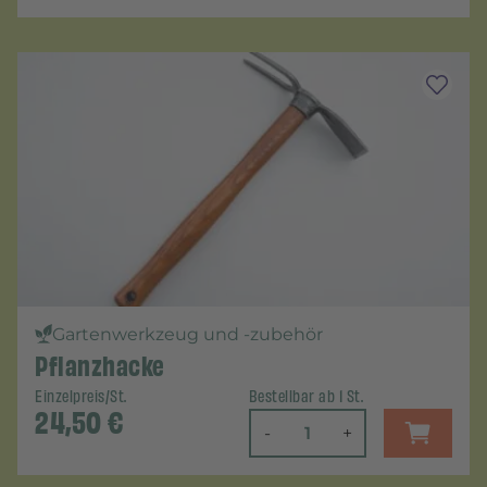
Gartenwerkzeug und -zubehör
Pflanzhacke
Einzelpreis/St.
Bestellbar ab 1 St.
24,50
€
-
+