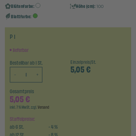
Blütenfarbe:
Höhe (cm):
100
Blattfarbe:
P 1
lieferbar
Bestellbar ab 1 St.
Einzelpreis/St.
5,05
€
-
+
Gesamtpreis
5,05
€
inkl. 7 % MwSt. zzgl.
Versand
Staffelpreise:
ab
6
St.
-
4
%
ab
12
St.
-
8
%