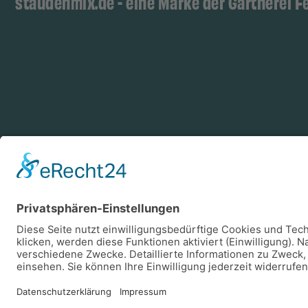
staudenmix.de - eine Marke der Gärtnerei F
Zahlungsarten
Log
Vorkasse
Rechnung