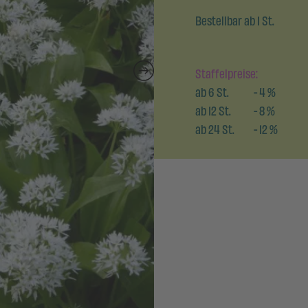
Bestellbar ab 1 St.
Staffelpreise:
ab
6
St.
-
4
%
ab
12
St.
-
8
%
ab
24
St.
-
12
%