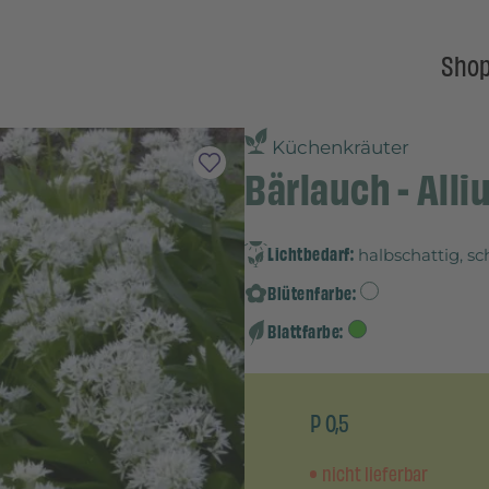
Sho
Küchenkräuter
Bärlauch - All
Lichtbedarf:
halbschattig, sc
Blütenfarbe:
Blattfarbe:
P 0,5
nicht lieferbar