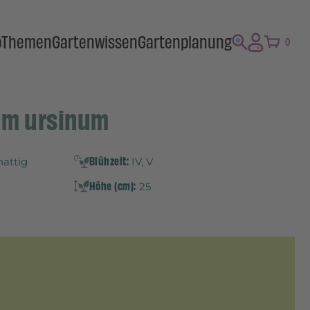
p
Themen
Gartenwissen
Gartenplanung
0
ium ursinum
Blühzeit:
hattig
IV, V
Höhe (cm):
25