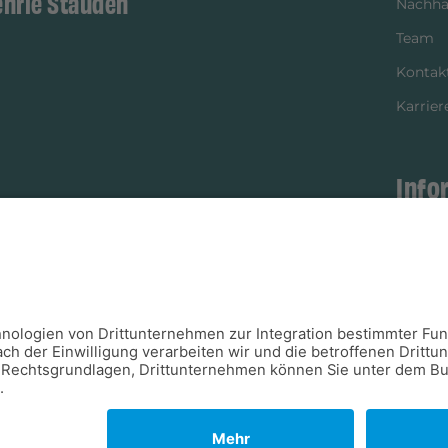
ehrle Stauden
Nachhal
Team
Kontak
Karrier
Info
istikpartner
Bezahl
Newsle
Verpac
Versan
Verfügb