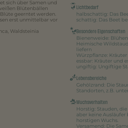
itet sich über Samen und
Lichtbedarf
 weißen Blütenbällen
halbschattig
: Das B
 Blüte geerntet werden.
schattig
: Das Beet 
sen erst unmittelbar vor
Besondere Eigenschaften
ca, Waldsteinia
Bienenweide
: Blühen
Heimische Wildstau
liefern
Würzpflanze
: Kräute
essbar
: Kräuter und 
ungiftig
: Ungiftige S
Lebensbereiche
Gehölzrand
: Die Sta
Standorten, z.B. unt
Wuchsverhalten
Horstig
: Stauden, di
aber keine Ausläufer 
horstigen Wuchs.
Versamend
: Die Sam