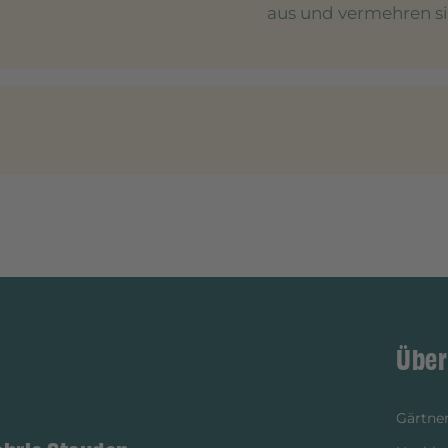
aus und vermehren sic
Über
Gärtner