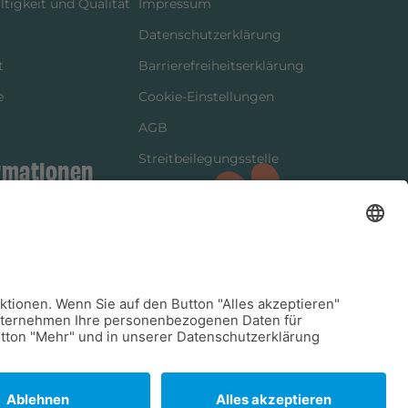
tigkeit und Qualität
Impressum
Datenschutzerklärung
t
Barrierefreiheitserklärung
e
Cookie-Einstellungen
AGB
Streitbeilegungsstelle
rmationen
Vertrag widerrufen
ung
tter
kung
dinformationen
arkeit/Verträglichkeit