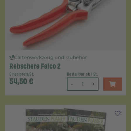
Gartenwerkzeug und -zubehör
Rebschere Felco 2
Einzelpreis/St.
Bestellbar ab 1 St.
54,50
€
-
+