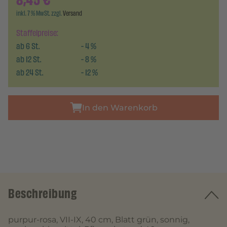
8,45
€
inkl. 7 % MwSt. zzgl.
Versand
Staffelpreise:
ab
6
St.
-
4
%
ab
12
St.
-
8
%
ab
24
St.
-
12
%
In den Warenkorb
Beschreibung
purpur-rosa, VII-IX, 40 cm, Blatt grün, sonnig,