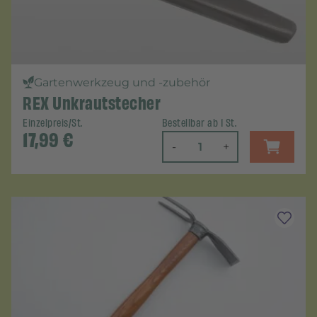
Gartenwerkzeug und -zubehör
REX Unkrautstecher
Einzelpreis/St.
Bestellbar ab 1 St.
17,99
€
-
+