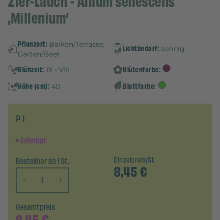
Zier-Lauch - Allium senescens
‚Millenium‘
Pflanzort:
Balkon/Terrasse,
Lichtbedarf:
sonnig
Garten/Beet
Blühzeit:
Blütenfarbe:
IX - VIII
Höhe (cm):
Blattfarbe:
40
P 1
lieferbar
Bestellbar ab 1 St.
Einzelpreis/St.
8,45
€
-
+
Gesamtpreis