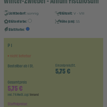
Winter-Zwiebel - Allium fistulosum
Lichtbedarf:
Blühzeit:
sonnig
V - VIII
Blütenfarbe:
Höhe (cm):
55
Blattfarbe:
P 1
nicht lieferbar
Bestellbar ab 1 St.
Einzelpreis/St.
5,75
€
Gesamtpreis
5,75
€
inkl. 7 % MwSt. zzgl.
Versand
Staffelpreise: