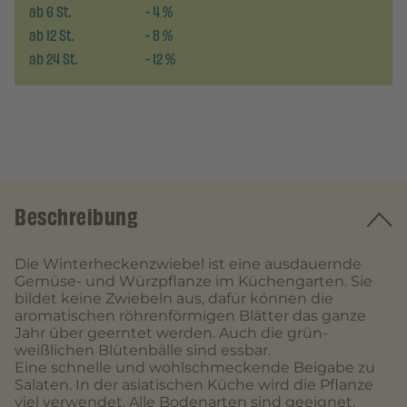
ab
6
St.
-
4
%
ab
12
St.
-
8
%
ab
24
St.
-
12
%
Beschreibung
Die Winterheckenzwiebel ist eine ausdauernde
Gemüse- und Würzpflanze im Küchengarten. Sie
bildet keine Zwiebeln aus, dafür können die
aromatischen röhrenförmigen Blätter das ganze
Jahr über geerntet werden. Auch die grün-
weißlichen Blütenbälle sind essbar.
Eine schnelle und wohlschmeckende Beigabe zu
Salaten. In der asiatischen Küche wird die Pflanze
viel verwendet. Alle Bodenarten sind geeignet.