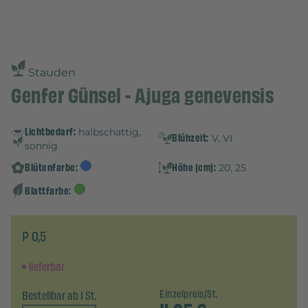
Stauden
Genfer Günsel - Ajuga genevensis
Lichtbedarf:
halbschattig,
Blühzeit:
V, VI
sonnig
Blütenfarbe:
Höhe (cm):
20, 25
Blattfarbe:
P 0,5
lieferbar
Bestellbar ab 1 St.
Einzelpreis/St.